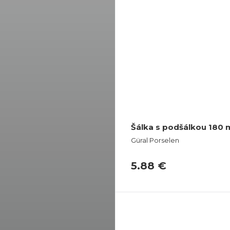
Šálka s podšálkou 180 m
Güral Porselen
5.88 €