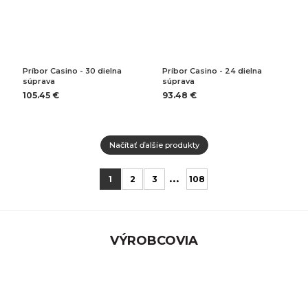
Príbor Casino - 30 dielna
Príbor Casino - 24 dielna
súprava
súprava
105.45 €
93.48 €
Načítať ďalšie produkty
...
1
2
3
108
VÝROBCOVIA