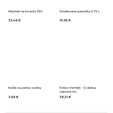
Mlynček na korenie 350
Smaltovaná panvička 0,75 L
33.46 €
10.95 €
Košík na pečivo oválny
Príbor Perfekt - 12 dielna
súprava na…
3.69 €
39.21 €