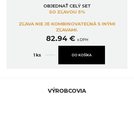
OBJEDNAŤ CELÝ SET
SO ZĽAVOU 5%
ZĽAVA NIE JE KOMBINOVATEĽNÁ S INÝMI
ZĽAVAMI.
82.94 €
s DPH
ks
DO KOŠÍKA
VÝROBCOVIA