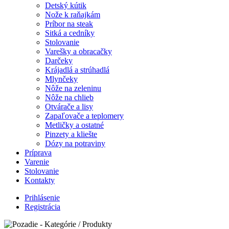
Detský kútik
Nože k raňajkám
Príbor na steak
Sitká a cedníky
Stolovanie
Varešky a obracačky
Darčeky
Krájadlá a strúhadlá
Mlynčeky
Nôže na zeleninu
Nôže na chlieb
Otvárače a lisy
Zapaľovače a teplomery
Metličky a ostatné
Pinzety a kliešte
Dózy na potraviny
Príprava
Varenie
Stolovanie
Kontakty
Prihlásenie
Registrácia