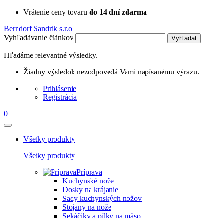
Vrátenie ceny tovaru
do 14 dní zdarma
Berndorf Sandrik s.r.o.
Vyhľadávanie článkov
Vyhľadať
Hľadáme relevantné výsledky.
Žiadny výsledok nezodpovedá Vami napísanému výrazu.
Prihlásenie
Registrácia
0
Všetky produkty
Všetky produkty
Príprava
Kuchynské nože
Dosky na krájanie
Sady kuchynských nožov
Stojany na nože
Sekáčiky a pílky na mäso