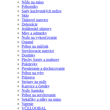
Nôže na mäso
Príborníky
Sady kuchynských nožov
Sklo
Titánové panvice
Dekorácie
Jedálenské súpravy
Misy a odmerky
Nože na vykosťovanie
Ostatné
Príbor na múčnik
Servírovacie panvice
Doplnky
Plechy formy a podnosy
Pokrievky
Prestieranie a dochucovanie
Príbor na ryby
Príprava
Stojany na nože
Kanvice a čajníky
Nože Santoku
Príbor na servírovanie
Sekáčiky a pílky na mäso
Varenie
VČELOOBAL