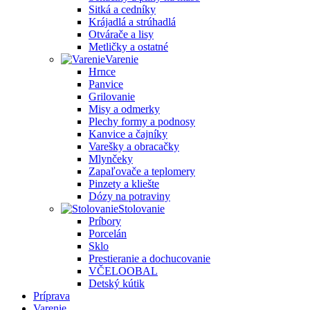
Sitká a cedníky
Krájadlá a strúhadlá
Otvárače a lisy
Metličky a ostatné
Varenie
Hrnce
Panvice
Grilovanie
Misy a odmerky
Plechy formy a podnosy
Kanvice a čajníky
Varešky a obracačky
Mlynčeky
Zapaľovače a teplomery
Pinzety a kliešte
Dózy na potraviny
Stolovanie
Príbory
Porcelán
Sklo
Prestieranie a dochucovanie
VČELOOBAL
Detský kútik
Príprava
Varenie