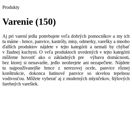
Produkty
Varenie
(150)
Aj pri varení jedla potrebujete veľa dobrých pomocníkov a my ich
tu máme - hrnce, panvice, kastróly, misy, odmerky, varešky a mnoho
ďalších produktov nájdete v tejto kategórii a nemali by chýbať
v žiadnej kuchyni. O veľa produktoch uvedených v tejto kategórii
môžeme hovoriť ako o základných pre výbavu domácnosti,
bez ktorej si nenavaríte, jedlo neohrejete ani nezapečiete. Nájdete
tu najpoužívanejšie hrnce z nerezovej ocele, panvice rôznej
konštrukcie, dokonca liatinové panvice so skvelou tepelnou
vodivosťou. Môžete vyberať aj z moderných mlynčekov, štýlových
farebných varešiek.