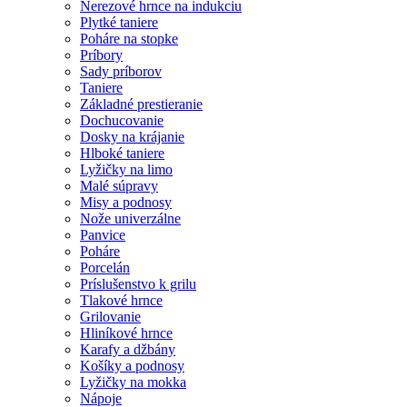
Nerezové hrnce na indukciu
Plytké taniere
Poháre na stopke
Príbory
Sady príborov
Taniere
Základné prestieranie
Dochucovanie
Dosky na krájanie
Hlboké taniere
Lyžičky na limo
Malé súpravy
Misy a podnosy
Nože univerzálne
Panvice
Poháre
Porcelán
Príslušenstvo k grilu
Tlakové hrnce
Grilovanie
Hliníkové hrnce
Karafy a džbány
Košíky a podnosy
Lyžičky na mokka
Nápoje