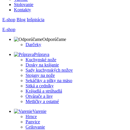
Stolovanie
Kontakty
E-shop
Blog
Inšpirácia
E-shop
Odporúčame
Darčeky
Príprava
Kuchynské nože
Dosky na krájanie
Sady kuchynských nožov
Stojany na nože
Sekáčiky a pílky na mäso
Sitká a cedníky
Krájadlá a strúhadlá
Otvárače a lisy
Metličky a ostatné
Varenie
Hrnce
Panvice
Grilovanie