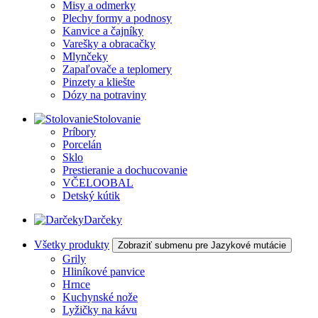
Misy a odmerky
Plechy formy a podnosy
Kanvice a čajníky
Varešky a obracačky
Mlynčeky
Zapaľovače a teplomery
Pinzety a kliešte
Dózy na potraviny
Stolovanie
Príbory
Porcelán
Sklo
Prestieranie a dochucovanie
VČELOOBAL
Detský kútik
Darčeky
Všetky produkty
Zobraziť submenu pre Jazykové mutácie
Grily
Hliníkové panvice
Hrnce
Kuchynské nože
Lyžičky na kávu