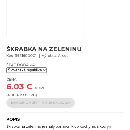
ŠKRABKA NA ZELENINU
Kód: 5931600001 | Výrobca: Arcos
ŠTÁT DODANIA:
CENA:
6.03
€
s DPH
(
4.90
€ bez DPH)
NEMOŽNO KÚPIŤ - NIE JE SKLADOM
POPIS
Škrabka na zeleninu je malý pomocník do kuchyne, s ktorým