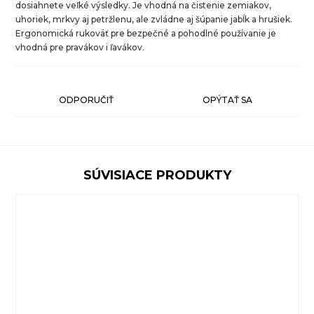
dosiahnete veľké výsledky. Je vhodná na čistenie zemiakov,
uhoriek, mrkvy aj petržlenu, ale zvládne aj šúpanie jabĺk a hrušiek.
Ergonomická rukoväť pre bezpečné a pohodlné používanie je
vhodná pre pravákov i ľavákov.
ODPORUČIŤ
OPÝTAŤ SA
SÚVISIACE PRODUKTY