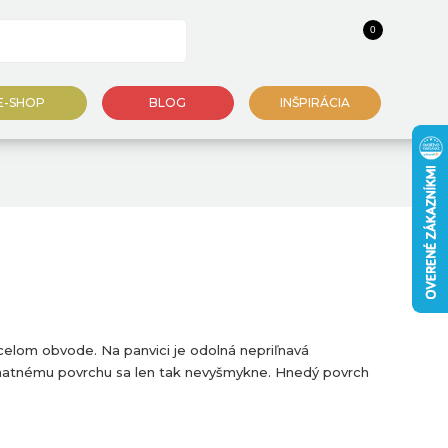
0
E-SHOP
BLOG
INŠPIRÁCIA
 celom obvode. Na panvici je odolná nepriľnavá
a matnému povrchu sa len tak nevyšmykne. Hnedý povrch