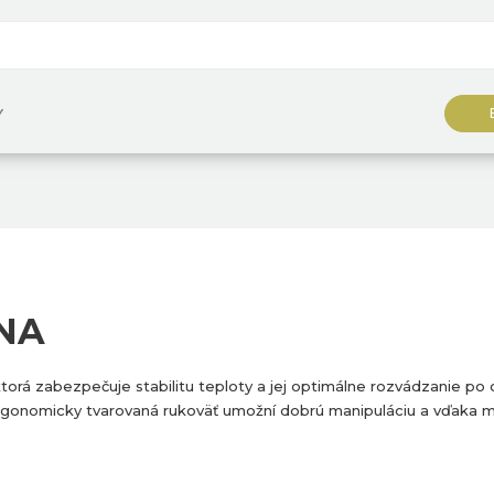
Y
NA
 ktorá zabezpečuje stabilitu teploty a jej optimálne rozvádzanie po
. Ergonomicky tvarovaná rukoväť umožní dobrú manipuláciu a vďak