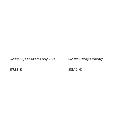
Svietnik jednoramenný 2 ks
Svietnik trojramenný
37.13 €
33.12 €