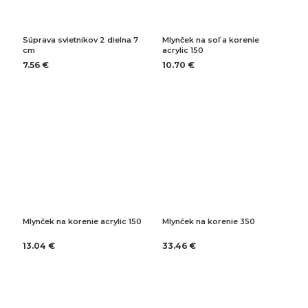
Súprava svietnikov 2 dielna 7
Mlynček na soľ a korenie
cm
acrylic 150
7.56 €
10.70 €
Mlynček na korenie acrylic 150
Mlynček na korenie 350
13.04 €
33.46 €