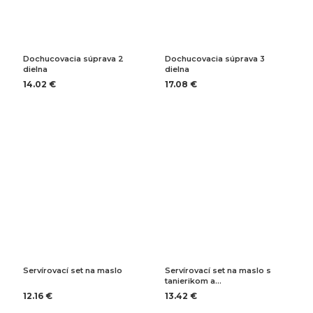
Dochucovacia súprava 2
Dochucovacia súprava 3
dielna
dielna
14.02 €
17.08 €
Servírovací set na maslo
Servírovací set na maslo s
tanierikom a…
12.16 €
13.42 €