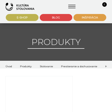
0
E-SHOP
BLOG
INŠPIRÁCIA
PRODUKTY
Úvod
Produkty
Stolovanie
Prestieranie a dochucovanie
Koší