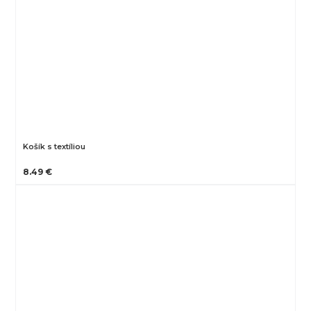
Košík s textíliou
8.49 €