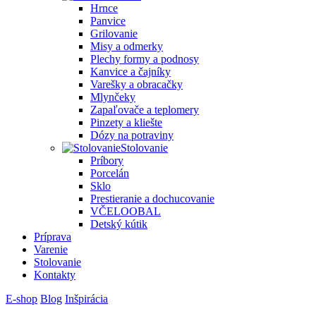
Hrnce
Panvice
Grilovanie
Misy a odmerky
Plechy formy a podnosy
Kanvice a čajníky
Varešky a obracačky
Mlynčeky
Zapaľovače a teplomery
Pinzety a kliešte
Dózy na potraviny
Stolovanie
Príbory
Porcelán
Sklo
Prestieranie a dochucovanie
VČELOOBAL
Detský kútik
Príprava
Varenie
Stolovanie
Kontakty
E-shop
Blog
Inšpirácia