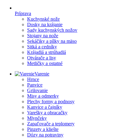
Príprava
Kuchynské nože
Dosky na krájanie
Sady kuchynských nožov
Stojany na nože
Sekáčiky a pílky na mäso
Sitká a cedníky
Krájadlá a strúhadlá
Otvárače a lisy
Metličky a ostatné
Varenie
Hrnce
Panvice
Grilovanie
Misy a odmerky
Plechy formy a podnosy
Kanvice a čajníky
Varešky a obracačky
Mlynčeky
Zapaľovače a teplomery
Pinzety a kliešte
Dózy na potraviny