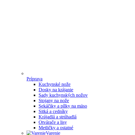
Príprava
Kuchynské nože
Dosky na krájanie
Sady kuchynských nožov
Stojany na nože
Sekáčiky a pílky na mäso
Sitká a cedníky
Krájadlá a strúhadlá
Otvárače a lisy
Metličky a ostatné
Varenie