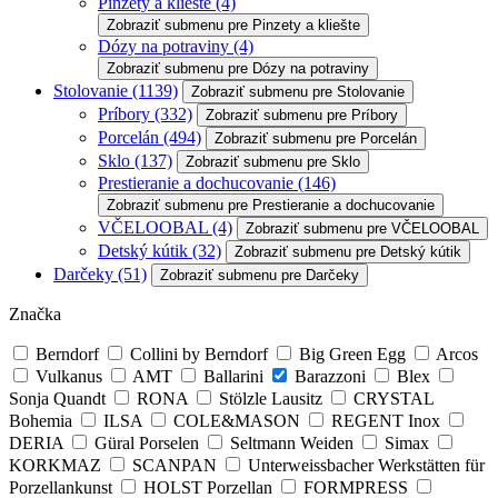
Pinzety a kliešte
(4)
Zobraziť submenu pre Pinzety a kliešte
Dózy na potraviny
(4)
Zobraziť submenu pre Dózy na potraviny
Stolovanie
(1139)
Zobraziť submenu pre Stolovanie
Príbory
(332)
Zobraziť submenu pre Príbory
Porcelán
(494)
Zobraziť submenu pre Porcelán
Sklo
(137)
Zobraziť submenu pre Sklo
Prestieranie a dochucovanie
(146)
Zobraziť submenu pre Prestieranie a dochucovanie
VČELOOBAL
(4)
Zobraziť submenu pre VČELOOBAL
Detský kútik
(32)
Zobraziť submenu pre Detský kútik
Darčeky
(51)
Zobraziť submenu pre Darčeky
Značka
Berndorf
Collini by Berndorf
Big Green Egg
Arcos
Vulkanus
AMT
Ballarini
Barazzoni
Blex
Sonja Quandt
RONA
Stölzle Lausitz
CRYSTAL
Bohemia
ILSA
COLE&MASON
REGENT Inox
DERIA
Güral Porselen
Seltmann Weiden
Simax
KORKMAZ
SCANPAN
Unterweissbacher Werkstätten für
Porzellankunst
HOLST Porzellan
FORMPRESS