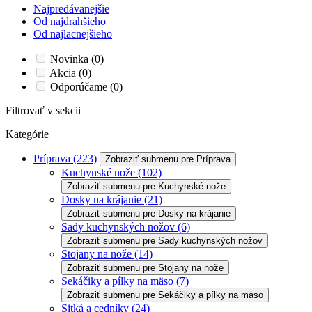
Najpredávanejšie
Od najdrahšieho
Od najlacnejšieho
Novinka
(0)
Akcia
(0)
Odporúčame
(0)
Filtrovať v sekcii
Kategórie
Príprava
(223)
Zobraziť submenu pre Príprava
Kuchynské nože
(102)
Zobraziť submenu pre Kuchynské nože
Dosky na krájanie
(21)
Zobraziť submenu pre Dosky na krájanie
Sady kuchynských nožov
(6)
Zobraziť submenu pre Sady kuchynských nožov
Stojany na nože
(14)
Zobraziť submenu pre Stojany na nože
Sekáčiky a pílky na mäso
(7)
Zobraziť submenu pre Sekáčiky a pílky na mäso
Sitká a cedníky
(24)