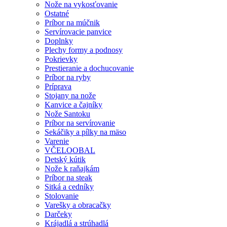
Nože na vykosťovanie
Ostatné
Príbor na múčnik
Servírovacie panvice
Doplnky
Plechy formy a podnosy
Pokrievky
Prestieranie a dochucovanie
Príbor na ryby
Príprava
Stojany na nože
Kanvice a čajníky
Nože Santoku
Príbor na servírovanie
Sekáčiky a pílky na mäso
Varenie
VČELOOBAL
Detský kútik
Nože k raňajkám
Príbor na steak
Sitká a cedníky
Stolovanie
Varešky a obracačky
Darčeky
Krájadlá a strúhadlá