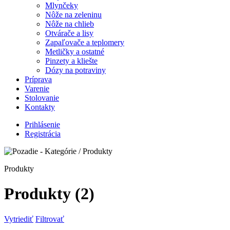
Mlynčeky
Nôže na zeleninu
Nôže na chlieb
Otvárače a lisy
Zapaľovače a teplomery
Metličky a ostatné
Pinzety a kliešte
Dózy na potraviny
Príprava
Varenie
Stolovanie
Kontakty
Prihlásenie
Registrácia
Produkty
Produkty
(2)
Vytriediť
Filtrovať