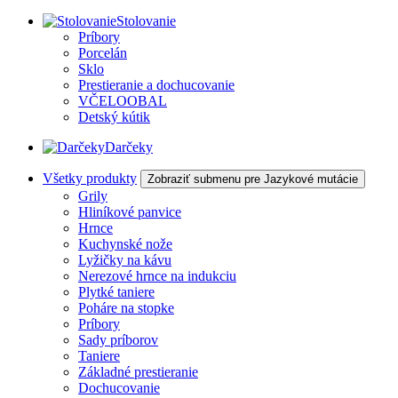
Stolovanie
Príbory
Porcelán
Sklo
Prestieranie a dochucovanie
VČELOOBAL
Detský kútik
Darčeky
Všetky produkty
Zobraziť submenu pre Jazykové mutácie
Grily
Hliníkové panvice
Hrnce
Kuchynské nože
Lyžičky na kávu
Nerezové hrnce na indukciu
Plytké taniere
Poháre na stopke
Príbory
Sady príborov
Taniere
Základné prestieranie
Dochucovanie