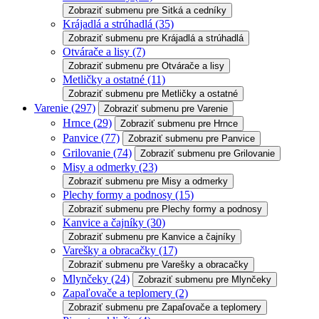
Zobraziť submenu pre Sitká a cedníky
Krájadlá a strúhadlá
(35)
Zobraziť submenu pre Krájadlá a strúhadlá
Otvárače a lisy
(7)
Zobraziť submenu pre Otvárače a lisy
Metličky a ostatné
(11)
Zobraziť submenu pre Metličky a ostatné
Varenie
(297)
Zobraziť submenu pre Varenie
Hrnce
(29)
Zobraziť submenu pre Hrnce
Panvice
(77)
Zobraziť submenu pre Panvice
Grilovanie
(74)
Zobraziť submenu pre Grilovanie
Misy a odmerky
(23)
Zobraziť submenu pre Misy a odmerky
Plechy formy a podnosy
(15)
Zobraziť submenu pre Plechy formy a podnosy
Kanvice a čajníky
(30)
Zobraziť submenu pre Kanvice a čajníky
Varešky a obracačky
(17)
Zobraziť submenu pre Varešky a obracačky
Mlynčeky
(24)
Zobraziť submenu pre Mlynčeky
Zapaľovače a teplomery
(2)
Zobraziť submenu pre Zapaľovače a teplomery