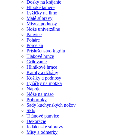
Dosky na krájanie
Hlboké taniere
Lyžičky na limo
Malé súpravy
Misy a podnosy
Nože univerzálne
Panvice
Poháre
Porcelán
Príslušenstvo k grilu
Tlakové hrnce
Grilovanie
Hliníkové hrnce
Karafy a džbány
Košíky a podnosy
Lyžičky na mokka
Nápoje
Nôže na mäso
Príborníky
Sady kuchynských nožov
Sklo
Titánové panvice
Dekorácie
Jedálenské súpravy
Misy a odmerky