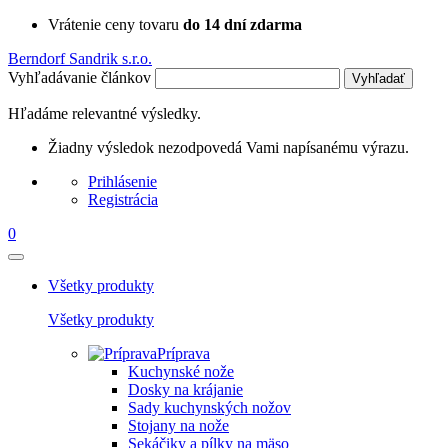
Vrátenie ceny tovaru
do 14 dní zdarma
Berndorf Sandrik s.r.o.
Vyhľadávanie článkov
Vyhľadať
Hľadáme relevantné výsledky.
Žiadny výsledok nezodpovedá Vami napísanému výrazu.
Prihlásenie
Registrácia
0
Všetky produkty
Všetky produkty
Príprava
Kuchynské nože
Dosky na krájanie
Sady kuchynských nožov
Stojany na nože
Sekáčiky a pílky na mäso