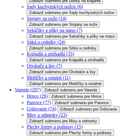
Zobraziť submenu pre Dosky na krájanie
Sady kuchynských nožov
(6)
Zobraziť submenu pre Sady kuchynských nožov
Stojany na nože
(14)
Zobraziť submenu pre Stojany na nože
Sekáčiky a pílky na mäso
(7)
Zobraziť submenu pre Sekáčiky a pílky na mäso
Sitká a cedníky
(24)
Zobraziť submenu pre Sitká a cedníky
Krájadlá a strúhadlá
(35)
Zobraziť submenu pre Krájadlá a strúhadlá
Otvárače a lisy
(7)
Zobraziť submenu pre Otvárače a lisy
Metličky a ostatné
(11)
Zobraziť submenu pre Metličky a ostatné
Varenie
(297)
Zobraziť submenu pre Varenie
Hrnce
(29)
Zobraziť submenu pre Hrnce
Panvice
(77)
Zobraziť submenu pre Panvice
Grilovanie
(74)
Zobraziť submenu pre Grilovanie
Misy a odmerky
(23)
Zobraziť submenu pre Misy a odmerky
Plechy formy a podnosy
(15)
Zobraziť submenu pre Plechy formy a podnosy