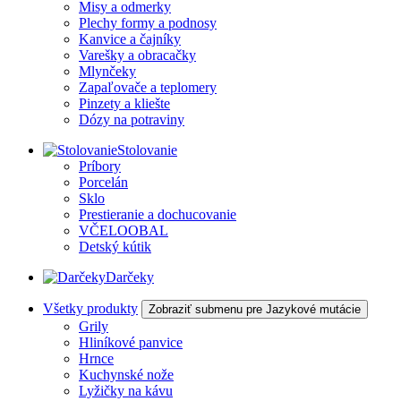
Misy a odmerky
Plechy formy a podnosy
Kanvice a čajníky
Varešky a obracačky
Mlynčeky
Zapaľovače a teplomery
Pinzety a kliešte
Dózy na potraviny
Stolovanie
Príbory
Porcelán
Sklo
Prestieranie a dochucovanie
VČELOOBAL
Detský kútik
Darčeky
Všetky produkty
Zobraziť submenu pre Jazykové mutácie
Grily
Hliníkové panvice
Hrnce
Kuchynské nože
Lyžičky na kávu