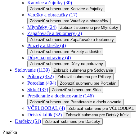
Kanvice a čajníky
(30)
Zobraziť submenu pre Kanvice a čajníky
Varešky a obracačky
(17)
Zobraziť submenu pre Varešky a obracačky
Mlynčeky
(24)
Zobraziť submenu pre Mlynčeky
Zapaľovače a teplomery
(2)
Zobraziť submenu pre Zapaľovače a teplomery
Pinzety a kliešte
(4)
Zobraziť submenu pre Pinzety a kliešte
Dózy na potraviny
(4)
Zobraziť submenu pre Dózy na potraviny
Stolovanie
(1139)
Zobraziť submenu pre Stolovanie
Príbory
(332)
Zobraziť submenu pre Príbory
Porcelán
(494)
Zobraziť submenu pre Porcelán
Sklo
(137)
Zobraziť submenu pre Sklo
Prestieranie a dochucovanie
(146)
Zobraziť submenu pre Prestieranie a dochucovanie
VČELOOBAL
(4)
Zobraziť submenu pre VČELOOBAL
Detský kútik
(32)
Zobraziť submenu pre Detský kútik
Darčeky
(51)
Zobraziť submenu pre Darčeky
Značka