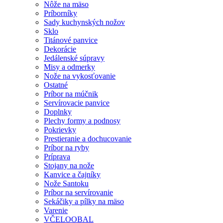
Nôže na mäso
Príborníky
Sady kuchynských nožov
Sklo
Titánové panvice
Dekorácie
Jedálenské súpravy
Misy a odmerky
Nože na vykosťovanie
Ostatné
Príbor na múčnik
Servírovacie panvice
Doplnky
Plechy formy a podnosy
Pokrievky
Prestieranie a dochucovanie
Príbor na ryby
Príprava
Stojany na nože
Kanvice a čajníky
Nože Santoku
Príbor na servírovanie
Sekáčiky a pílky na mäso
Varenie
VČELOOBAL