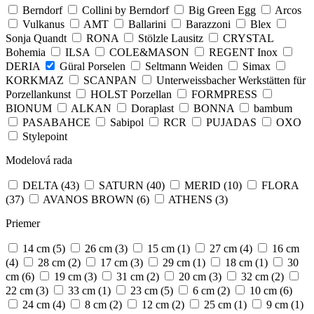
Berndorf
Collini by Berndorf
Big Green Egg
Arcos
Vulkanus
AMT
Ballarini
Barazzoni
Blex
Sonja Quandt
RONA
Stölzle Lausitz
CRYSTAL
Bohemia
ILSA
COLE&MASON
REGENT Inox
DERIA
Güral Porselen
Seltmann Weiden
Simax
KORKMAZ
SCANPAN
Unterweissbacher Werkstätten für
Porzellankunst
HOLST Porzellan
FORMPRESS
BIONUM
ALKAN
Doraplast
BONNA
bambum
PASABAHCE
Sabipol
RCR
PUJADAS
OXO
Stylepoint
Modelová rada
DELTA
(43)
SATURN
(40)
MERID
(10)
FLORA
(37)
AVANOS BROWN
(6)
ATHENS
(3)
Priemer
14 cm
(5)
26 cm
(3)
15 cm
(1)
27 cm
(4)
16 cm
(4)
28 cm
(2)
17 cm
(3)
29 cm
(1)
18 cm
(1)
30
cm
(6)
19 cm
(3)
31 cm
(2)
20 cm
(3)
32 cm
(2)
22 cm
(3)
33 cm
(1)
23 cm
(5)
6 cm
(2)
10 cm
(6)
24 cm
(4)
8 cm
(2)
12 cm
(2)
25 cm
(1)
9 cm
(1)