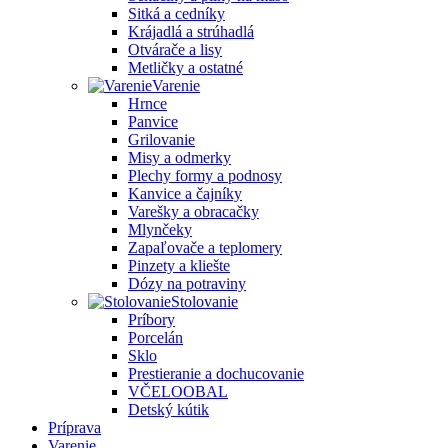
Sitká a cedníky
Krájadlá a strúhadlá
Otvárače a lisy
Metličky a ostatné
Varenie
Hrnce
Panvice
Grilovanie
Misy a odmerky
Plechy formy a podnosy
Kanvice a čajníky
Varešky a obracačky
Mlynčeky
Zapaľovače a teplomery
Pinzety a kliešte
Dózy na potraviny
Stolovanie
Príbory
Porcelán
Sklo
Prestieranie a dochucovanie
VČELOOBAL
Detský kútik
Príprava
Varenie