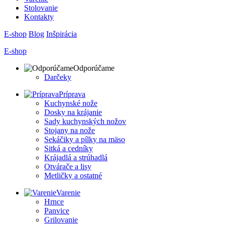
Stolovanie
Kontakty
E-shop
Blog
Inšpirácia
E-shop
Odporúčame
Darčeky
Príprava
Kuchynské nože
Dosky na krájanie
Sady kuchynských nožov
Stojany na nože
Sekáčiky a pílky na mäso
Sitká a cedníky
Krájadlá a strúhadlá
Otvárače a lisy
Metličky a ostatné
Varenie
Hrnce
Panvice
Grilovanie