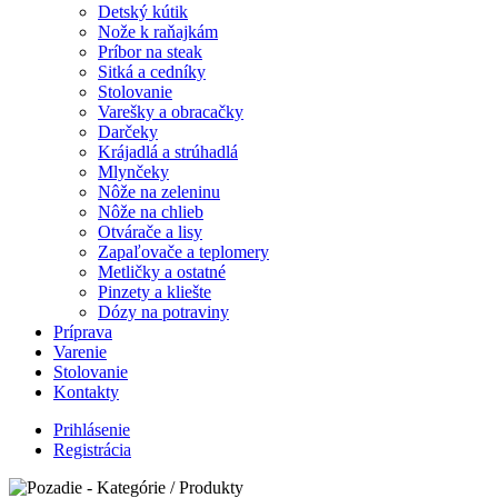
Detský kútik
Nože k raňajkám
Príbor na steak
Sitká a cedníky
Stolovanie
Varešky a obracačky
Darčeky
Krájadlá a strúhadlá
Mlynčeky
Nôže na zeleninu
Nôže na chlieb
Otvárače a lisy
Zapaľovače a teplomery
Metličky a ostatné
Pinzety a kliešte
Dózy na potraviny
Príprava
Varenie
Stolovanie
Kontakty
Prihlásenie
Registrácia