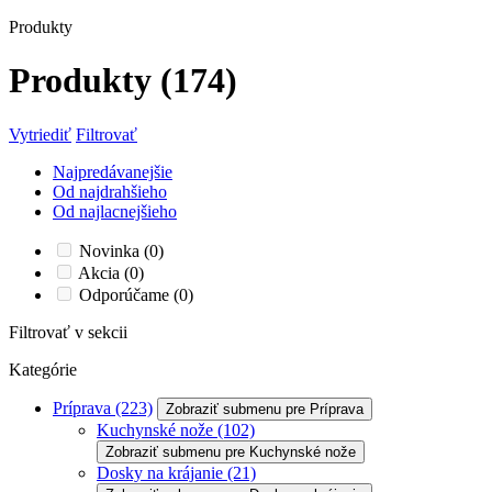
Produkty
Produkty
(174)
Vytriediť
Filtrovať
Najpredávanejšie
Od najdrahšieho
Od najlacnejšieho
Novinka
(0)
Akcia
(0)
Odporúčame
(0)
Filtrovať v sekcii
Kategórie
Príprava
(223)
Zobraziť submenu pre Príprava
Kuchynské nože
(102)
Zobraziť submenu pre Kuchynské nože
Dosky na krájanie
(21)