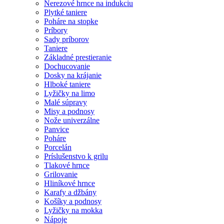
Nerezové hrnce na indukciu
Plytké taniere
Poháre na stopke
Príbory
Sady príborov
Taniere
Základné prestieranie
Dochucovanie
Dosky na krájanie
Hlboké taniere
Lyžičky na limo
Malé súpravy
Misy a podnosy
Nože univerzálne
Panvice
Poháre
Porcelán
Príslušenstvo k grilu
Tlakové hrnce
Grilovanie
Hliníkové hrnce
Karafy a džbány
Košíky a podnosy
Lyžičky na mokka
Nápoje