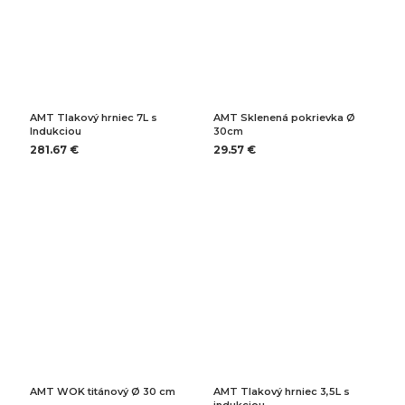
AMT Tlakový hrniec 7L s
AMT Sklenená pokrievka Ø
Indukciou
30cm
281.67 €
29.57 €
AMT WOK titánový Ø 30 cm
AMT Tlakový hrniec 3,5L s