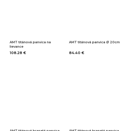
AMT titánová panvica na
AMT titánová panvica Ø 20cm
lievance
108.28 €
84.40 €
AMT titánová hranatá panvica
AMT titánová hranatá panvica