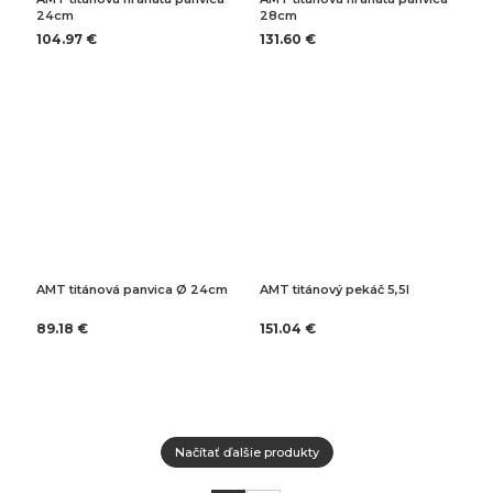
24cm
28cm
104.97 €
131.60 €
AMT titánová panvica Ø 24cm
AMT titánový pekáč 5,5l
89.18 €
151.04 €
Načítať ďalšie produkty