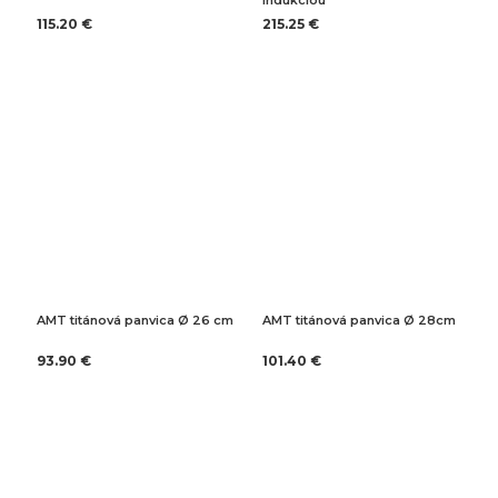
indukciou
115.20 €
215.25 €
AMT titánová panvica Ø 26 cm
AMT titánová panvica Ø 28cm
93.90 €
101.40 €