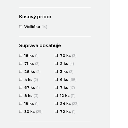
Kusový príbor
Vidlička
(14)
Súprava obsahuje
18 ks
(1)
70 ks
(3)
71 ks
(2)
2 ks
(4)
28 ks
(2)
3 ks
(2)
4 ks
(2)
6 ks
(68)
67 ks
(1)
7 ks
(17)
8 ks
(3)
12 ks
(11)
19 ks
(1)
24 ks
(23)
30 ks
(29)
72 ks
(1)