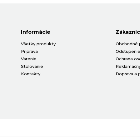
Dizajn
Tradičný
(54)
Moderný
(69)
Hranatý
(28)
Oblý
(57)
Informácie
Zákazníc
Druh
Všetky produkty
Obchodné 
Príprava
Odstúpenie
Mlynček
(9)
Soľnička
(4)
Varenie
Ochrana os
Stolovanie
Reklamačný
Kontakty
Doprava a 
Určenie
Pre
Pre gastro
domácnosti
(241)
(56)
Pre
profesionálov
(11)
Cena