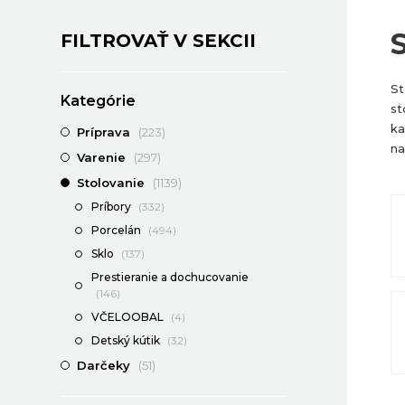
FILTROVAŤ V SEKCII
St
Kategórie
st
ka
Príprava
(223)
na
Varenie
(297)
Stolovanie
(1139)
Príbory
(332)
Porcelán
(494)
Sklo
(137)
Prestieranie a dochucovanie
(146)
VČELOOBAL
(4)
Detský kútik
(32)
Darčeky
(51)