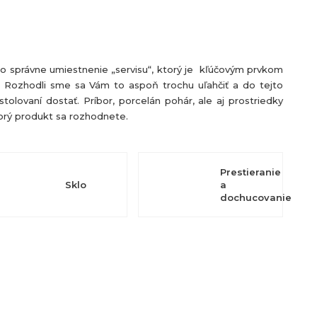
 to správne umiestnenie „servisu“, ktorý je kľúčovým prvkom
ť. Rozhodli sme sa Vám to aspoň trochu uľahčiť a do tejto
stolovaní dostať. Príbor, porcelán pohár, ale aj prostriedky
ktorý produkt sa rozhodnete.
Prestieranie
Sklo
a
dochucovanie