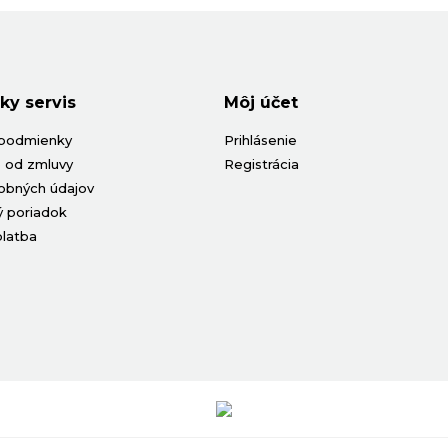
ky servis
Môj účet
podmienky
Prihlásenie
 od zmluvy
Registrácia
obných údajov
 poriadok
platba