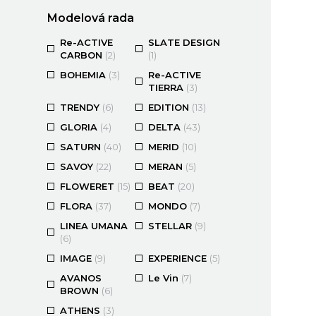
Modelová rada
Re-ACTIVE
SLATE DESIGN
CARBON
(2)
(1)
BOHEMIA
(3)
Re-ACTIVE
TIERRA
(3)
TRENDY
(6)
EDITION
(13)
GLORIA
(4)
DELTA
(43)
SATURN
(40)
MERID
(10)
SAVOY
(22)
MERAN
(5)
FLOWERET
(15)
BEAT
(20)
FLORA
(37)
MONDO
(7)
LINEA UMANA
STELLAR
(9)
(6)
IMAGE
(9)
EXPERIENCE
(5)
AVANOS
Le Vin
(7)
BROWN
(6)
ATHENS
(3)