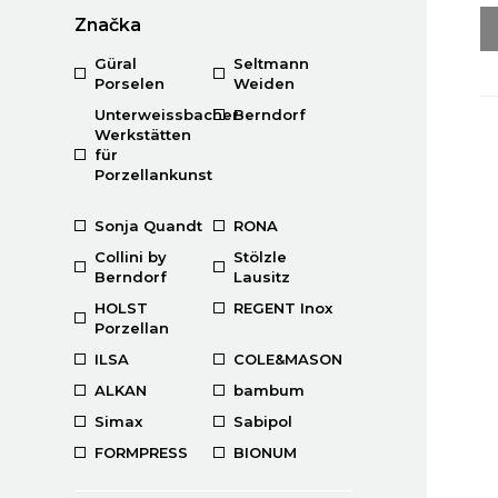
Značka
Güral
Seltmann
Porselen
Weiden
Unterweissbacher
Berndorf
Werkstätten
für
Porzellankunst
Sonja Quandt
RONA
Collini by
Stölzle
Berndorf
Lausitz
HOLST
REGENT Inox
Porzellan
ILSA
COLE&MASON
ALKAN
bambum
Simax
Sabipol
FORMPRESS
BIONUM