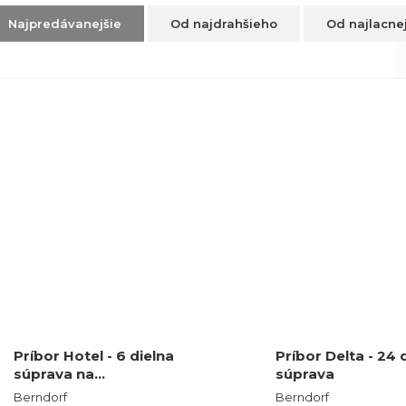
Najpredávanejšie
Od najdrahšieho
Od najlacne
Príbor Hotel - 6 dielna
Príbor Delta - 24 
súprava na…
súprava
Berndorf
Berndorf