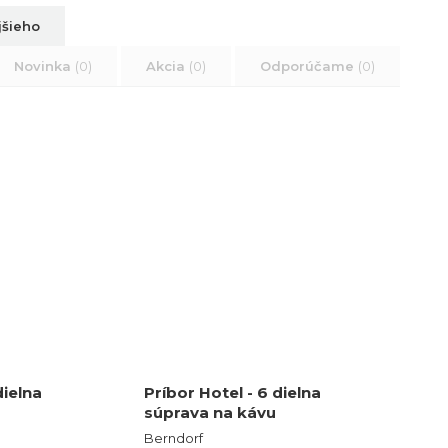
jšieho
Novinka
(0)
Akcia
(0)
Odporúčame
(0)
dielna
Príbor Hotel - 6 dielna
súprava na kávu
Berndorf