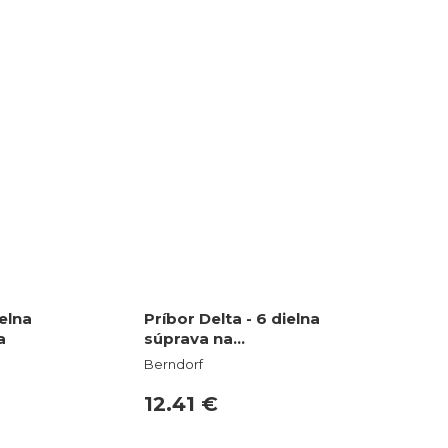
ielna
Príbor Delta - 6 dielna
a
súprava na…
Berndorf
12.41 €