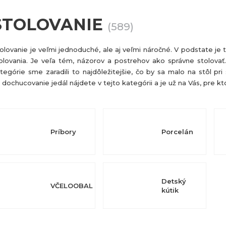
STOLOVANIE
(589)
olovanie je veľmi jednoduché, ale aj veľmi náročné. V podstate je
olovania. Je veľa tém, názorov a postrehov ako správne stolova
tegórie sme zaradili to najdôležitejšie, čo by sa malo na stôl pri 
 dochucovanie jedál nájdete v tejto kategórii a je už na Vás, pre 
Príbory
Porcelán
Detský
VČELOOBAL
kútik