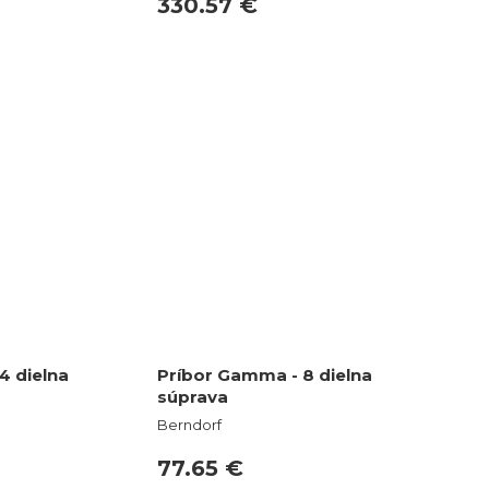
330.57 €
4 dielna
Príbor Gamma - 8 dielna
súprava
Berndorf
77.65 €