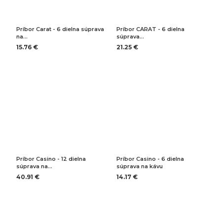
Príbor Carat - 6 dielna súprava
Príbor CARAT - 6 dielna
na…
súprava…
15.76 €
21.25 €
Príbor Casino - 12 dielna
Príbor Casino - 6 dielna
súprava na…
súprava na kávu
40.91 €
14.17 €