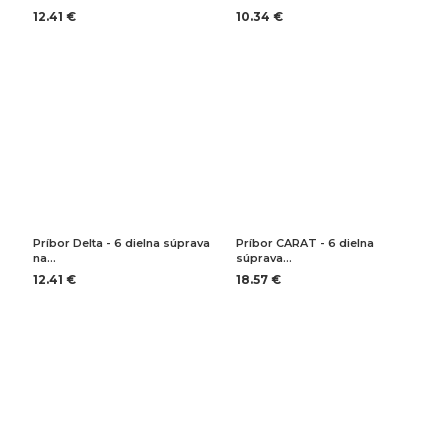
12.41 €
10.34 €
Príbor Delta - 6 dielna súprava
Príbor CARAT - 6 dielna
na…
súprava…
12.41 €
18.57 €