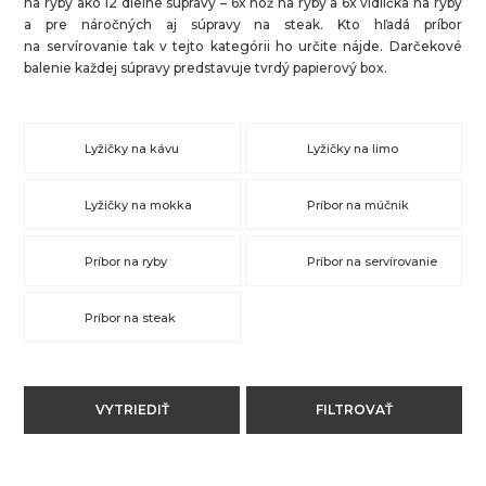
na ryby ako 12 dielne súpravy – 6x nôž na ryby a 6x vidlička na ryby
a pre náročných aj súpravy na steak. Kto hľadá príbor
na servírovanie tak v tejto kategórii ho určite nájde. Darčekové
balenie každej súpravy predstavuje tvrdý papierový box.
Lyžičky na kávu
Lyžičky na limo
Lyžičky na mokka
Príbor na múčnik
Príbor na ryby
Príbor na servírovanie
Príbor na steak
VYTRIEDIŤ
FILTROVAŤ