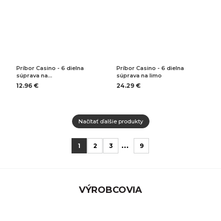
Príbor Casino - 6 dielna
Príbor Casino - 6 dielna
súprava na…
súprava na limo
12.96 €
24.29 €
Načítať ďalšie produkty
...
1
2
3
9
VÝROBCOVIA