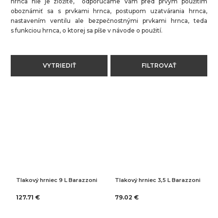
hrnca nie je zložité, odporúčame Vám pred prvým použitím
oboznámiť sa s prvkami hrnca, postupom uzatvárania hrnca,
nastavením ventilu ale bezpečnostnými prvkami hrnca, teda
s funkciou hrnca, o ktorej sa píše v návode o použití.
VYTRIEDIŤ
FILTROVAŤ
Tlakový hrniec 9 L Barazzoni
Tlakový hrniec 3,5 L Barazzoni
127.71 €
79.02 €