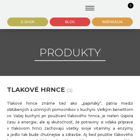
0
E-SHOP
BLOG
INŠPIRÁCIA
PRODUKTY
TLAKOVÉ HRNCE
(3)
Tlakové hrnce známe tiež ako „papiňáky“, patria medzi
obľúbených a účinných pomocníkov v kuchyni. Veľkým benefitom
vo Vašej kuchyni pri používaní tlakového hrnca, je nielen úspora
času a energie, ale aj skutočnosť, že potraviny si vďaka príprave
v tlakovom hrnci zachovajú všetky svoje vitamíny a enzýmy
a jedlo tak bude chutnejšie a zdravšie. Aj keď použitie tlakového