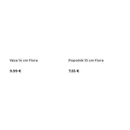
Váza 14 cm Flora
Popolník 10 cm Flora
9.99 €
7.55 €