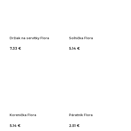
Držiak na servítky Flora
Soľnička Flora
7.33 €
5.14 €
Korenička Flora
Páratník Flora
5.14 €
2.51 €