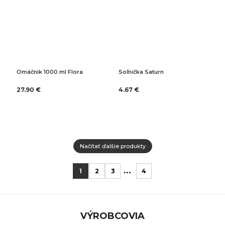
Omáčnik 1000 ml Flora
Soľnička Saturn
27.90 €
4.67 €
Načítať ďalšie produkty
...
1
2
3
4
VÝROBCOVIA