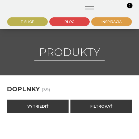
0
E-SHOP
BLOG
INŠPIRÁCIA
PRODUKTY
DOPLNKY
(39)
VYTRIEDIŤ
FILTROVAŤ