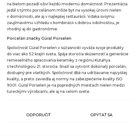
na bielom pozadí oživí každú modernú domácnosť. Prezentácia
jedál s týmto porcelánom môže byť na vysokej úrovni nielen
v domácnosti, ale aj v najlepšej reštaurácii. Vďaka svojmu
zaujímavému vzhľadu v kombinácii s dobrou odolnosťou, je
vhodný aj do gastronómie.
Porcelán značky Güral Porselen
Spoločnosť Güral Porselen v súčasnosti vyváža svoje produkty
do viac ako 52 krajín sveta. Spája storočia skúseností a generácie
remeselného spracovania keramiky z regiónu Kütahya
s technológiou 21. storočia. Snaží sa vytvoriť dokonalý porcelán,
dostupný pre všetkých. Spoločnosť dbá na udržiavanie najvyššej
kvality, a preto zaviedla aj normy na zabezpečenie kvality ISO
9001. Güral Porselen je na popredných miestach nielen medzi
tureckými výrobcami, ale aj na celom svete.
ODPORUČIŤ
OPÝTAŤ SA