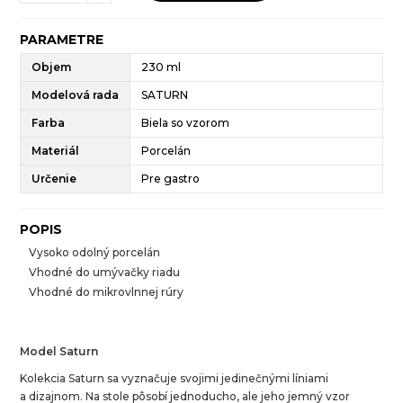
PARAMETRE
Objem
230 ml
Modelová rada
SATURN
Farba
Biela so vzorom
Materiál
Porcelán
Určenie
Pre gastro
POPIS
Vysoko odolný porcelán
Vhodné do umývačky riadu
Vhodné do mikrovlnnej rúry
Model Saturn
Kolekcia Saturn sa vyznačuje svojimi jedinečnými líniami
a dizajnom. Na stole pôsobí jednoducho, ale jeho jemný vzor