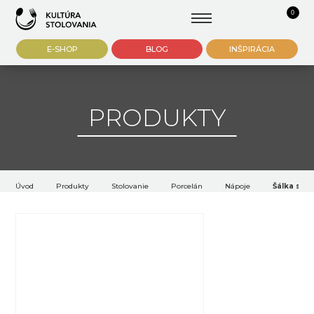
0
E-SHOP
BLOG
INŠPIRÁCIA
PRODUKTY
Úvod
Produkty
Stolovanie
Porcelán
Nápoje
Šálka s p