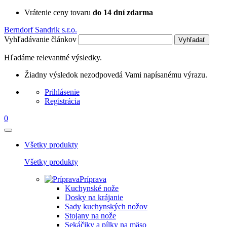
Vrátenie ceny tovaru
do 14 dní zdarma
Berndorf Sandrik s.r.o.
Vyhľadávanie článkov
Vyhľadať
Hľadáme relevantné výsledky.
Žiadny výsledok nezodpovedá Vami napísanému výrazu.
Prihlásenie
Registrácia
0
Všetky produkty
Všetky produkty
Príprava
Kuchynské nože
Dosky na krájanie
Sady kuchynských nožov
Stojany na nože
Sekáčiky a pílky na mäso