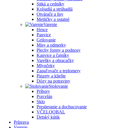
Sitká a cedníky
Krájadlá a strúhadlá
Otvárače a lisy
Metličky a ostatné
Varenie
Hrnce
Panvice
Grilovanie
Misy a odmerky
Plechy formy a podnosy
Kanvice a čajníky
Varešky a obracačky
Mlynčeky
Zapaľovače a teplomery
Pinzety a kliešte
Dózy na potraviny
Stolovanie
Príbory
Porcelán
Sklo
Prestieranie a dochucovanie
VČELOOBAL
Detský kútik
Príprava
Varenie