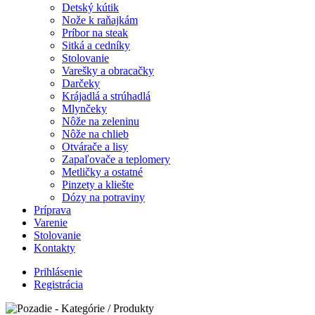
Detský kútik
Nože k raňajkám
Príbor na steak
Sitká a cedníky
Stolovanie
Varešky a obracačky
Darčeky
Krájadlá a strúhadlá
Mlynčeky
Nôže na zeleninu
Nôže na chlieb
Otvárače a lisy
Zapaľovače a teplomery
Metličky a ostatné
Pinzety a kliešte
Dózy na potraviny
Príprava
Varenie
Stolovanie
Kontakty
Prihlásenie
Registrácia