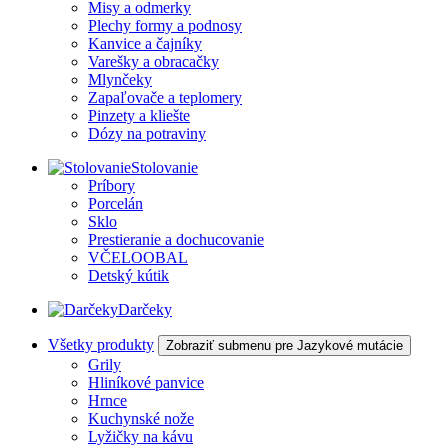
Misy a odmerky
Plechy formy a podnosy
Kanvice a čajníky
Varešky a obracačky
Mlynčeky
Zapaľovače a teplomery
Pinzety a kliešte
Dózy na potraviny
Stolovanie
Príbory
Porcelán
Sklo
Prestieranie a dochucovanie
VČELOOBAL
Detský kútik
Darčeky
Všetky produkty
Zobraziť submenu pre Jazykové mutácie
Grily
Hliníkové panvice
Hrnce
Kuchynské nože
Lyžičky na kávu