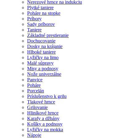
Nerezové hrnce na indukciu
Plytké taniere
Poháre na stopke
Príbory
Sady príborov
Taniere
Základné prestieranie
Dochucovanie
Dosky na krájanie
Hlboké taniere
Lyžičky na limo
Malé súpravy
Misy a podnosy
Nože univerzálne
Panvice
Poháre
Porcelán
Príslušenstvo k grilu
Tlakové hrnce
Grilovanie
Hliníkové hrnce
Karafy a džbány
Košíky a podnosy
Lyžičky na mokka
Nápoje