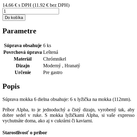
14.66
€
s DPH
(
11.92
€ bez DPH)
Do košíka
Parametre
Súprava obsahuje
6 ks
Povrchová úprava
Leštená
Materiál
Chrómnikel
Dizajn
Moderný , Hranatý
Určenie
Pre gastro
Popis
Súprava mokka 6 dielna obsahuje: 6 x lyžička na mokka (112mm).
Príbor Alpha, to je jednoduchý a čistý dizajn, vyrobený tak, aby
dobre sedel v ruke. S mokka lyžičkami Alpha, si vaše expresso
vychutnáte doma, ako aj v cukrárni či kaviarni.
Starostlivosť o príbor