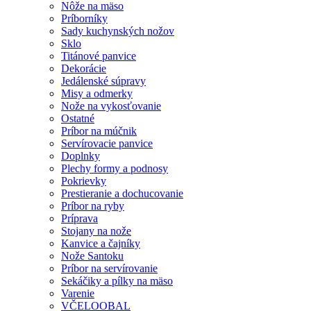
Nôže na mäso
Príborníky
Sady kuchynských nožov
Sklo
Titánové panvice
Dekorácie
Jedálenské súpravy
Misy a odmerky
Nože na vykosťovanie
Ostatné
Príbor na múčnik
Servírovacie panvice
Doplnky
Plechy formy a podnosy
Pokrievky
Prestieranie a dochucovanie
Príbor na ryby
Príprava
Stojany na nože
Kanvice a čajníky
Nože Santoku
Príbor na servírovanie
Sekáčiky a pílky na mäso
Varenie
VČELOOBAL