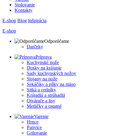
Stolovanie
Kontakty
E-shop
Blog
Inšpirácia
E-shop
Odporúčame
Darčeky
Príprava
Kuchynské nože
Dosky na krájanie
Sady kuchynských nožov
Stojany na nože
Sekáčiky a pílky na mäso
Sitká a cedníky
Krájadlá a strúhadlá
Otvárače a lisy
Metličky a ostatné
Varenie
Hrnce
Panvice
Grilovanie