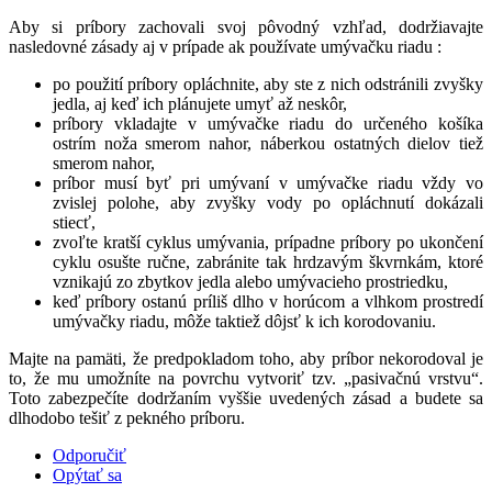
Aby si príbory zachovali svoj pôvodný vzhľad, dodržiavajte
nasledovné zásady aj v prípade ak používate umývačku riadu :
po použití príbory opláchnite, aby ste z nich odstránili zvyšky
jedla, aj keď ich plánujete umyť až neskôr,
príbory vkladajte v umývačke riadu do určeného košíka
ostrím noža smerom nahor, náberkou ostatných dielov tiež
smerom nahor,
príbor musí byť pri umývaní v umývačke riadu vždy vo
zvislej polohe, aby zvyšky vody po opláchnutí dokázali
stiecť,
zvoľte kratší cyklus umývania, prípadne príbory po ukončení
cyklu osušte ručne, zabránite tak hrdzavým škvrnkám, ktoré
vznikajú zo zbytkov jedla alebo umývacieho prostriedku,
keď príbory ostanú príliš dlho v horúcom a vlhkom prostredí
umývačky riadu, môže taktiež dôjsť k ich korodovaniu.
Majte na pamäti, že predpokladom toho, aby príbor nekorodoval je
to, že mu umožníte na povrchu vytvoriť tzv. „pasivačnú vrstvu“.
Toto zabezpečíte dodržaním vyššie uvedených zásad a budete sa
dlhodobo tešiť z pekného príboru.
Odporučiť
Opýtať sa