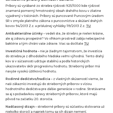
Príbory sú vyrábané zo striebra rýdzosti 925/1000 kde rýdzosť
znamená pomerný hmotnostný obsah drahého kovu v zliatine
vyjadrený v tisícinách. Príbory sú puncované Puncovým úradom
SR v zmysle platného zákona o puncovníctve a skúšaní drahých
kovov 94/2013 Z.z. a príslušnej vyhlášky 119/2013 Z.z.
TU
Antibakteriálne účinky
– vedeli ste, že striebro je nielen krásne,
ale aj zdraviu prospešné? Vo vlhkom prostredí zabíja nebezpečné
baktérie a tým chráni vaše zdravie. Viac sa dočítate
TU
Investičná hodnota
–
nie je žiadnym tajomstvom, že investícia
do striebra je z dlhodobého hľadiska veľmi výhodná. Tento drahý
kov si v súčasnosti udržuje stabilnú a podľa historických
ukazovateľov skôr progresívnu hodnotu. Strieborný príbor má
navyše vysokú úžitkovú hodnotu.
Rodinné dedičstvo/tradícia
– z vlastných skúseností vieme, že
naši zákazníci investujú do strieborných príborov s víziou
hodnotného dedičstva pre ďalšie generácie v rodine. Stretávame
sa aj s požiadavkou opravy strieborných príborov, ktoré majú
pôvod na začiatku 20. storočia.
Nadčasový dizajn
– strieborné príbory sú súčasťou stolovania už
niekoľko storočí a napriek tomu sa ich dizajn nemení.