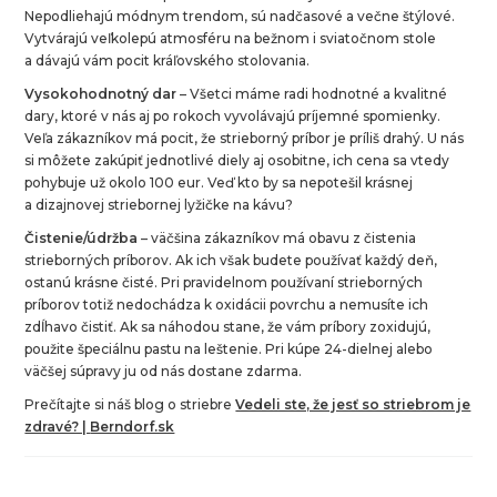
Nepodliehajú módnym trendom, sú nadčasové a večne štýlové.
Vytvárajú veľkolepú atmosféru na bežnom i sviatočnom stole
a dávajú vám pocit kráľovského stolovania.
Vysokohodnotný dar
– Všetci máme radi hodnotné a kvalitné
dary, ktoré v nás aj po rokoch vyvolávajú príjemné spomienky.
Veľa zákazníkov má pocit, že strieborný príbor je príliš drahý. U nás
si môžete zakúpiť jednotlivé diely aj osobitne, ich cena sa vtedy
pohybuje už okolo 100 eur. Veď kto by sa nepotešil krásnej
a dizajnovej striebornej lyžičke na kávu?
Čistenie/údržba
– väčšina zákazníkov má obavu z čistenia
strieborných príborov. Ak ich však budete používať každý deň,
ostanú krásne čisté. Pri pravidelnom používaní strieborných
príborov totiž nedochádza k oxidácii povrchu a nemusíte ich
zdĺhavo čistiť. Ak sa náhodou stane, že vám príbory zoxidujú,
použite špeciálnu pastu na leštenie. Pri kúpe 24-dielnej alebo
väčšej súpravy ju od nás dostane zdarma.
Prečítajte si náš blog o striebre
Vedeli ste, že jesť so striebrom je
zdravé? |
Berndorf.sk