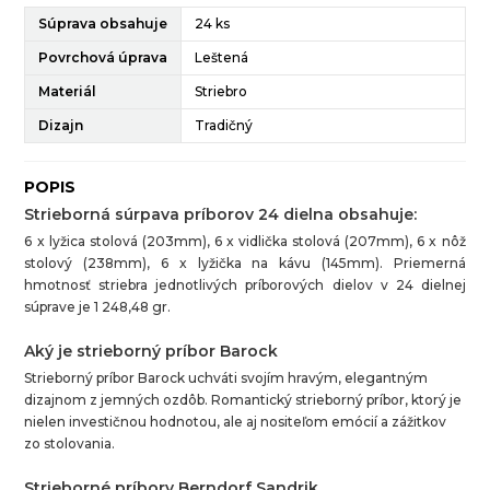
Súprava obsahuje
24 ks
Povrchová úprava
Leštená
Materiál
Striebro
Dizajn
Tradičný
POPIS
Strieborná súrpava príborov 24 dielna obsahuje:
6 x lyžica stolová (203mm), 6 x vidlička stolová (207mm), 6 x nôž
stolový (238mm), 6 x lyžička na kávu (145mm). Priemerná
hmotnosť striebra jednotlivých príborových dielov v 24 dielnej
súprave je 1 248,48 gr.
Aký je strieborný príbor Barock
Strieborný príbor Barock uchváti svojím hravým, elegantným
dizajnom z jemných ozdôb. Romantický strieborný príbor, ktorý je
nielen investičnou hodnotou, ale aj nositeľom emócií a zážitkov
zo stolovania.
Strieborné príbory Berndorf Sandrik