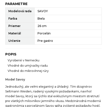
PARAMETRE
Modelová rada
SAVOY
Farba
Biela
Priemer
26 cm
Materiál
Porcelán
Určenie
Pre gastro
POPIS
Vyrobené v Nemecku
Vhodné do umývačky riadu
Vhodné do mikrovlnnej rúry
Model Savoy
Jednoduchý, ale veľmi elegantný a úhľadný. Tím dizajnérov
Seltmann Weiden, riadený vysokými požiadavkami, navrhol
model Savoy, ktorý sa rýchlo stal exkluzívnym miestom stretnutí
pre všetkých milovníkov jemného vkusu. Medzinárodná moderná
gastronómia s porcelánom Savoy spĺňa zvýšené požiadavky hostí.