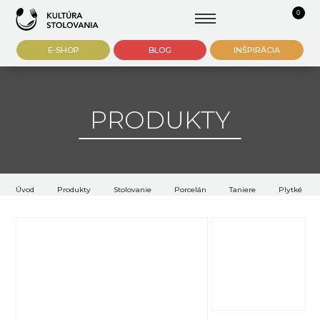
0
E-SHOP
BLOG
INŠPIRÁCIA
PRODUKTY
Úvod
Produkty
Stolovanie
Porcelán
Taniere
Plytké tani