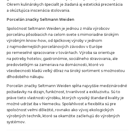
Okrem kulinárskych špecialít je žiadaná aj estetická prezentácia
a okúzľujúca inscenácia stolovania.
Porcelán značky Seltmann Weiden
Spoločnosť Seltmann Weiden je jednou z mála výrobcov
porcelánu pôsobiacich na celom svete s mimoriadne širokým
výrobným know-how, od špičkovej výroby v jednom
z najmodernejších porcelánových závodov v Európe
po remeselné spracovanie v továrňach. Výroba sa orientuje
na potreby hotelov, gastronómie, sociálneho stravovania, ale
predovšetkým sa zameriava na domácnosti, ktoré vo
všeobecnosti kladú veľký dôraz na široký sortiment s možnosťou
dlhodobého nákupu.
Porcelán značky Seltmann Weiden spĺňa najvyššie medzinárodné
požiadavky na dizajn, funkčnosť, trvanlivosť a exkluzivitu. Sú to
práve tieto vlastnosti výrobku, ktorých vysoký štandard kvality je
možné udržať iba v Nemecku. Spoľahlivosť a flexibilita sú pre
spoločnosť veľmi dôležité, rovnako ako vývoj ekologických
výrobných techník, ktoré sa okamžite začleňujú do výrobných
systémov.