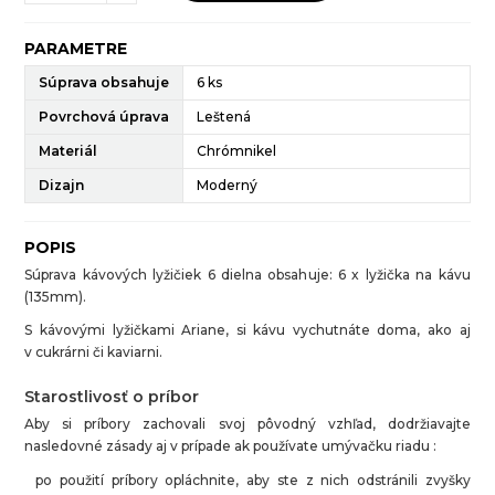
PARAMETRE
Súprava obsahuje
6 ks
Povrchová úprava
Leštená
Materiál
Chrómnikel
Dizajn
Moderný
POPIS
Súprava kávových lyžičiek 6 dielna obsahuje: 6 x lyžička na kávu
(135mm).
S kávovými lyžičkami Ariane, si kávu vychutnáte doma, ako aj
v cukrárni či kaviarni.
Starostlivosť o príbor
Aby si príbory zachovali svoj pôvodný vzhľad, dodržiavajte
nasledovné zásady aj v prípade ak používate umývačku riadu :
po použití príbory opláchnite, aby ste z nich odstránili zvyšky