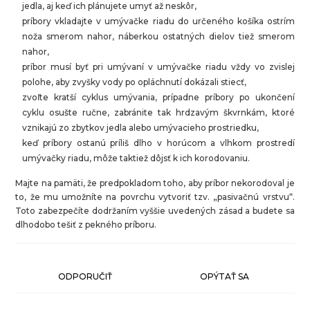
jedla, aj keď ich plánujete umyť až neskôr,
príbory vkladajte v umývačke riadu do určeného košíka ostrím
noža smerom nahor, náberkou ostatných dielov tiež smerom
nahor,
príbor musí byť pri umývaní v umývačke riadu vždy vo zvislej
polohe, aby zvyšky vody po opláchnutí dokázali stiecť,
zvoľte kratší cyklus umývania, prípadne príbory po ukončení
cyklu osušte ručne, zabránite tak hrdzavým škvrnkám, ktoré
vznikajú zo zbytkov jedla alebo umývacieho prostriedku,
keď príbory ostanú príliš dlho v horúcom a vlhkom prostredí
umývačky riadu, môže taktiež dôjsť k ich korodovaniu.
Majte na pamäti, že predpokladom toho, aby príbor nekorodoval je
to, že mu umožníte na povrchu vytvoriť tzv. „pasivačnú vrstvu“.
Toto zabezpečíte dodržaním vyššie uvedených zásad a budete sa
dlhodobo tešiť z pekného príboru.
ODPORUČIŤ
OPÝTAŤ SA