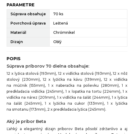
PARAMETRE
Súprava obsahuje
70 ks
Povrchová úprava
Leštená
Materiál
Chrómnikel
Dizajn
Oblý
POPIS
Súprava príborov 70 dielna obsahuje:
12 x lyžica stolová (193mm), 12 x vidlička stolová (193mm), 12 x nôž
stolový (230mm), 12 x lyžička na kávu (139mm), 12 x vidlička
na múčnik (155mm), 1 x naberačka na polievku (280mm), 1 x
predkladacia vidlička (245mm), 1 x lopatka na tortu (224mm), 1 x
vidlička na nárez (201mm), 1 x vidlička na šalát (244mm), 1 x lyžica
na šalát (245mm), 1 x lyžička na cukor (133mm), 1 x lyžička
na smotanu (173mm), 2 x predkladacia lyžica (245mm).
Aký je príbor Beta
Ľahký a elegantný dizajn príborov Beta pôsobí zdržanlivo a aj