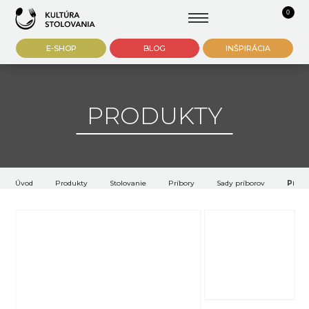
0
E-SHOP
BLOG
INŠPIRÁCIA
PRODUKTY
Úvod
Produkty
Stolovanie
Príbory
Sady príborov
Príbo