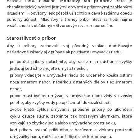
napriek tomu nápadne.
Modelový rad príborov Beta
je
charakteristický svojimi jasnými obrysmi a príjemnými zaoblenými
držadlami. Hodvábny lesk pôsobí ušľachtilo a dáva každému obedu
punc výlučnosti. Mladistvý a trendy príbor Beta sa hodí najmä
v súčasnosti k obľúbeným štvorcovým tvarom porcelánu.
Starostlivosť o príbor
Aby si príbory zachovali svoj pôvodný vzhľad, dodržiavajte
nasledovné zásady aj v prípade ak používate umývačku riadu :
po použití príbory opláchnite, aby ste z nich odstránili zvyšky
jedla, aj keď ich plánujete umyť až neskôr,
príbory vkladajte v umývačke riadu do určeného košíka ostrím
noža smerom nahor, náberkou ostatných dielov tiež smerom
nahor,
príbor musí byť pri umývaní v umývačke riadu vždy vo zvislej
polohe, aby zvyšky vody po opláchnutí dokázali stiecť,
zvoľte kratší cyklus umývania, prípadne príbory po ukončení
cyklu osušte ručne, zabránite tak hrdzavým škvrnkám, ktoré
vznikajú zo zbytkov jedla alebo umývacieho prostriedku,
keď príbory ostanú príliš dlho v horúcom a vlhkom prostredí
umývačky riadu, môže taktiež dôjsť k ich korodovaniu.