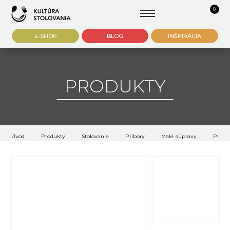
0
E-SHOP
BLOG
INŠPIRÁCIA
PRODUKTY
Úvod
Produkty
Stolovanie
Príbory
Malé súpravy
Príbo