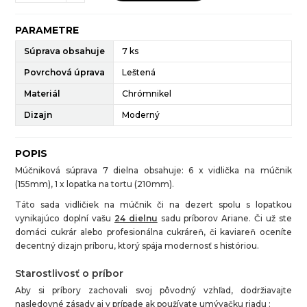
PARAMETRE
Súprava obsahuje
7 ks
Povrchová úprava
Leštená
Materiál
Chrómnikel
Dizajn
Moderný
POPIS
Múčniková súprava 7 dielna obsahuje: 6 x vidlička na múčnik
(155mm), 1 x lopatka na tortu (210mm).
Táto sada vidličiek na múčnik či na dezert spolu s lopatkou
vynikajúco doplní vašu
24 dielnu
sadu príborov Ariane. Či už ste
domáci cukrár alebo profesionálna cukráreň, či kaviareň oceníte
decentný dizajn príboru, ktorý spája modernosť s históriou.
Starostlivosť o príbor
Aby si príbory zachovali svoj pôvodný vzhľad, dodržiavajte
nasledovné zásady aj v prípade ak používate umývačku riadu :