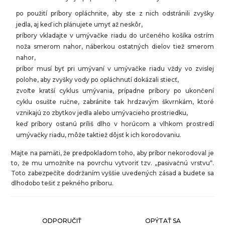
po použití príbory opláchnite, aby ste z nich odstránili zvyšky
jedla, aj keď ich plánujete umyť až neskôr,
príbory vkladajte v umývačke riadu do určeného košíka ostrím
noža smerom nahor, náberkou ostatných dielov tiež smerom
nahor,
príbor musí byť pri umývaní v umývačke riadu vždy vo zvislej
polohe, aby zvyšky vody po opláchnutí dokázali stiecť,
zvoľte kratší cyklus umývania, prípadne príbory po ukončení
cyklu osušte ručne, zabránite tak hrdzavým škvrnkám, ktoré
vznikajú zo zbytkov jedla alebo umývacieho prostriedku,
keď príbory ostanú príliš dlho v horúcom a vlhkom prostredí
umývačky riadu, môže taktiež dôjsť k ich korodovaniu.
Majte na pamäti, že predpokladom toho, aby príbor nekorodoval je
to, že mu umožníte na povrchu vytvoriť tzv. „pasivačnú vrstvu“.
Toto zabezpečíte dodržaním vyššie uvedených zásad a budete sa
dlhodobo tešiť z pekného príboru.
ODPORUČIŤ
OPÝTAŤ SA