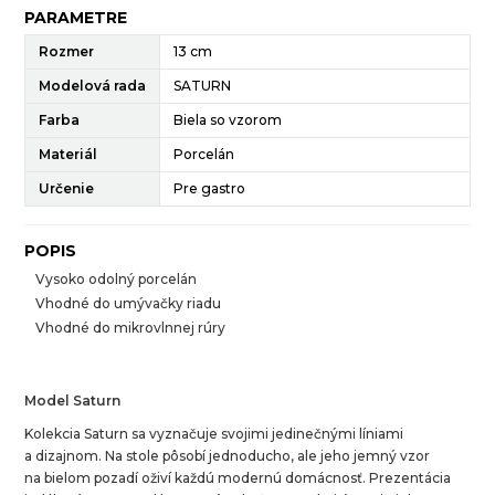
PARAMETRE
Rozmer
13 cm
Modelová rada
SATURN
Farba
Biela so vzorom
Materiál
Porcelán
Určenie
Pre gastro
POPIS
Vysoko odolný porcelán
Vhodné do umývačky riadu
Vhodné do mikrovlnnej rúry
Model Saturn
Kolekcia Saturn sa vyznačuje svojimi jedinečnými líniami
a dizajnom. Na stole pôsobí jednoducho, ale jeho jemný vzor
na bielom pozadí oživí každú modernú domácnosť. Prezentácia