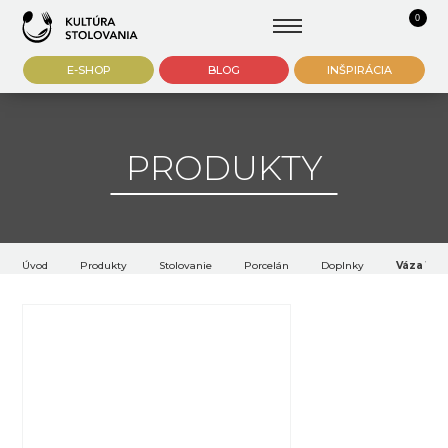
0
E-SHOP
BLOG
INŠPIRÁCIA
PRODUKTY
Úvod
Produkty
Stolovanie
Porcelán
Doplnky
Váza 13 