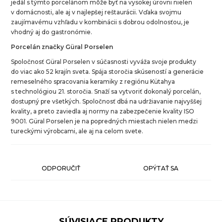
jedál s týmto porcelánom môže byť na vysokej úrovni nielen
v domácnosti, ale aj v najlepšej reštaurácii. Vďaka svojmu
zaujímavému vzhľadu v kombinácii s dobrou odolnosťou, je
vhodný aj do gastronómie.
Porcelán značky Güral Porselen
Spoločnosť Güral Porselen v súčasnosti vyváža svoje produkty
do viac ako 52 krajín sveta. Spája storočia skúseností a generácie
remeselného spracovania keramiky z regiónu Kütahya
s technológiou 21. storočia. Snaží sa vytvoriť dokonalý porcelán,
dostupný pre všetkých. Spoločnosť dbá na udržiavanie najvyššej
kvality, a preto zaviedla aj normy na zabezpečenie kvality ISO
9001. Güral Porselen je na popredných miestach nielen medzi
tureckými výrobcami, ale aj na celom svete.
ODPORUČIŤ
OPÝTAŤ SA
SÚVISIACE PRODUKTY