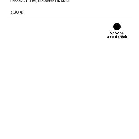
Hrnček 260 ml, Floweret ORANGE
3.38 €
Vhodné
ako darček