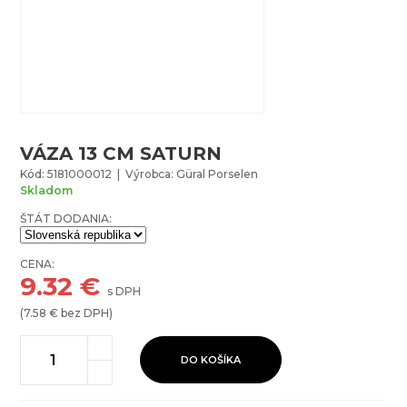
VÁZA 13 CM SATURN
Kód: 5181000012 | Výrobca: Güral Porselen
Skladom
ŠTÁT DODANIA:
CENA:
9.32
€
s DPH
(
7.58
€ bez DPH)
DO KOŠÍKA