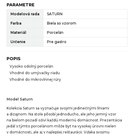
PARAMETRE
Modelová rada
SATURN
Farba
Biela so vzorom
Materiál
Porcelán
Určenie
Pre gastro
POPIS
Vysoko odolný porcelán
Vhodné do umývačky riadu
Vhodné do mikrovlnnej rúry
Model Saturn
Kolekcia Saturn sa vyznačuje svojimi jedinečnými líniami
a dizajnom. Na stole pôsobí jednoducho, ale jeho jemný vzor
na bielom pozadí oživí každú modernú domácnosť. Prezentácia
jedál s týmto porcelánom môže byť na vysokej úrovni nielen
v domácnosti, ale aj v najlepšej reštaurácii. Vďaka svojmu