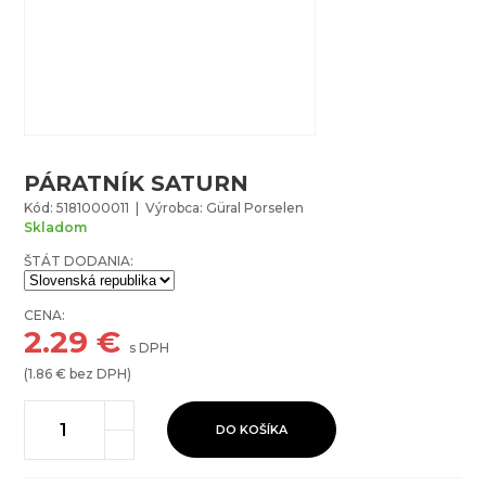
PÁRATNÍK SATURN
Kód: 5181000011 | Výrobca: Güral Porselen
Skladom
ŠTÁT DODANIA:
CENA:
2.29
€
s DPH
(
1.86
€ bez DPH)
DO KOŠÍKA