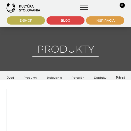
0
E-SHOP
BLOG
INŠPIRÁCIA
PRODUKTY
Úvod
Produkty
Stolovanie
Porcelán
Doplnky
Páratník