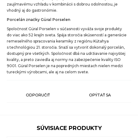
zaujímavému vzhľadu v kombinácii s dobrou odolnosťou, je
vhodný aj do gastronómie.
Porcelán značky Güral Porselen
Spoločnosť Güral Porselen v súčasnosti vyváža svoje produkty
do viac ako 52 krajín sveta. Spája storočia skúseností a generácie
remeselného spracovania keramiky z regiónu Kütahya
s technológiou 21. storočia. Snaží sa vytvoriť dokonalý porcelán,
dostupný pre všetkých. Spoločnosť dbá na udržiavanie najvyššej
kvality, a preto zaviedla aj normy na zabezpečenie kvality ISO
9001. Güral Porselen je na popredných miestach nielen medzi
tureckými výrobcami, ale aj na celom svete.
ODPORUČIŤ
OPÝTAŤ SA
SÚVISIACE PRODUKTY