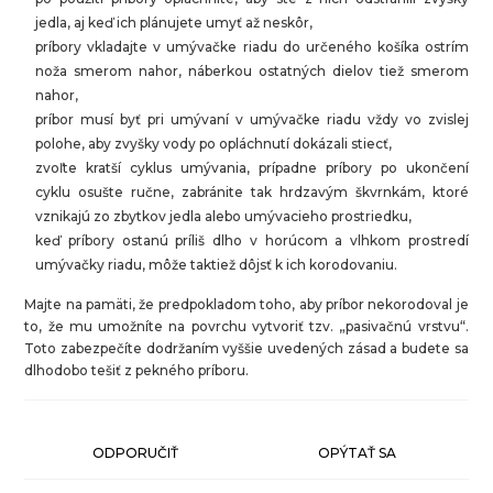
jedla, aj keď ich plánujete umyť až neskôr,
príbory vkladajte v umývačke riadu do určeného košíka ostrím
noža smerom nahor, náberkou ostatných dielov tiež smerom
nahor,
príbor musí byť pri umývaní v umývačke riadu vždy vo zvislej
polohe, aby zvyšky vody po opláchnutí dokázali stiecť,
zvoľte kratší cyklus umývania, prípadne príbory po ukončení
cyklu osušte ručne, zabránite tak hrdzavým škvrnkám, ktoré
vznikajú zo zbytkov jedla alebo umývacieho prostriedku,
keď príbory ostanú príliš dlho v horúcom a vlhkom prostredí
umývačky riadu, môže taktiež dôjsť k ich korodovaniu.
Majte na pamäti, že predpokladom toho, aby príbor nekorodoval je
to, že mu umožníte na povrchu vytvoriť tzv. „pasivačnú vrstvu“.
Toto zabezpečíte dodržaním vyššie uvedených zásad a budete sa
dlhodobo tešiť z pekného príboru.
ODPORUČIŤ
OPÝTAŤ SA