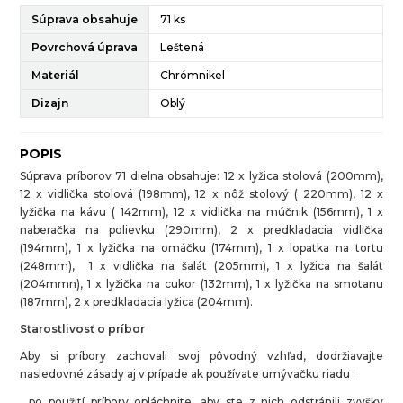
Súprava obsahuje
71 ks
Povrchová úprava
Leštená
Materiál
Chrómnikel
Dizajn
Oblý
POPIS
Súprava príborov 71 dielna obsahuje: 12 x lyžica stolová (200mm),
12 x vidlička stolová (198mm), 12 x nôž stolový ( 220mm), 12 x
lyžička na kávu ( 142mm), 12 x vidlička na múčnik (156mm), 1 x
naberačka na polievku (290mm), 2 x predkladacia vidlička
(194mm), 1 x lyžička na omáčku (174mm), 1 x lopatka na tortu
(248mm), 1 x vidlička na šalát (205mm), 1 x lyžica na šalát
(204mmn), 1 x lyžička na cukor (132mm), 1 x lyžička na smotanu
(187mm), 2 x predkladacia lyžica (204mm).
Starostlivosť o príbor
Aby si príbory zachovali svoj pôvodný vzhľad, dodržiavajte
nasledovné zásady aj v prípade ak používate umývačku riadu :
po použití príbory opláchnite, aby ste z nich odstránili zvyšky