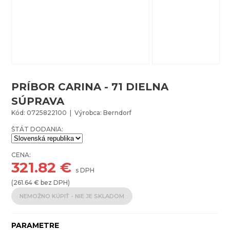
PRÍBOR CARINA - 71 DIELNA
SÚPRAVA
Kód: 0725822100 | Výrobca: Berndorf
ŠTÁT DODANIA:
CENA:
321.82
€
s DPH
(
261.64
€ bez DPH)
NEMOŽNO KÚPIŤ - NIE JE SKLADOM
PARAMETRE