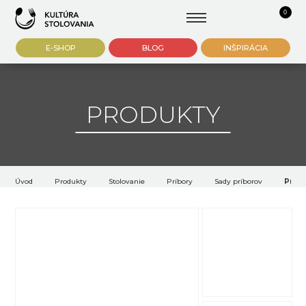
0
E-SHOP
BLOG
INŠPIRÁCIA
PRODUKTY
Úvod
Produkty
Stolovanie
Príbory
Sady príborov
Príbo