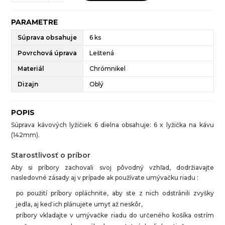
PARAMETRE
Súprava obsahuje
6 ks
Povrchová úprava
Leštená
Materiál
Chrómnikel
Dizajn
Oblý
POPIS
Súprava kávových lyžičiek 6 dielna obsahuje: 6 x lyžička na kávu
(142mm).
Starostlivosť o príbor
Aby si príbory zachovali svoj pôvodný vzhľad, dodržiavajte
nasledovné zásady aj v prípade ak používate umývačku riadu :
po použití príbory opláchnite, aby ste z nich odstránili zvyšky
jedla, aj keď ich plánujete umyť až neskôr,
príbory vkladajte v umývačke riadu do určeného košíka ostrím