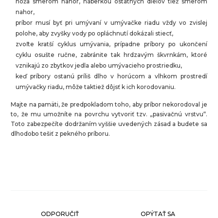
noža smerom nahor, náberkou ostatných dielov tiež smerom
nahor,
príbor musí byť pri umývaní v umývačke riadu vždy vo zvislej
polohe, aby zvyšky vody po opláchnutí dokázali stiecť,
zvoľte kratší cyklus umývania, prípadne príbory po ukončení
cyklu osušte ručne, zabránite tak hrdzavým škvrnkám, ktoré
vznikajú zo zbytkov jedla alebo umývacieho prostriedku,
keď príbory ostanú príliš dlho v horúcom a vlhkom prostredí
umývačky riadu, môže taktiež dôjsť k ich korodovaniu.
Majte na pamäti, že predpokladom toho, aby príbor nekorodoval je
to, že mu umožníte na povrchu vytvoriť tzv. „pasivačnú vrstvu“.
Toto zabezpečíte dodržaním vyššie uvedených zásad a budete sa
dlhodobo tešiť z pekného príboru.
ODPORUČIŤ
OPÝTAŤ SA