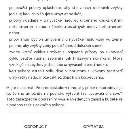
po použití príbory opláchnite, aby ste z nich odstránili zvyšky
jedla, aj keď ich plánujete umyť až neskôr,
príbory vkladajte v umývačke riadu do určeného košíka ostrím
noža smerom nahor, náberkou ostatných dielov tiež smerom
nahor,
príbor musí byť pri umývaní v umývačke riadu vždy vo zvislej
polohe, aby zvyšky vody po opláchnutí dokázali stiecť,
zvoľte kratší cyklus umývania, prípadne príbory po ukončení
cyklu osušte ručne, zabránite tak hrdzavým škvrnkám, ktoré
vznikajú zo zbytkov jedla alebo umývacieho prostriedku,
keď príbory ostanú príliš dlho v horúcom a vlhkom prostredí
umývačky riadu, môže taktiež dôjsť k ich korodovaniu.
Majte na pamäti, že predpokladom toho, aby príbor nekorodoval je
to, že mu umožníte na povrchu vytvoriť tzv. „pasivačnú vrstvu“.
Toto zabezpečíte dodržaním vyššie uvedených zásad a budete sa
dlhodobo tešiť z pekného príboru.
ODPORUČIŤ
OPÝTAŤ SA