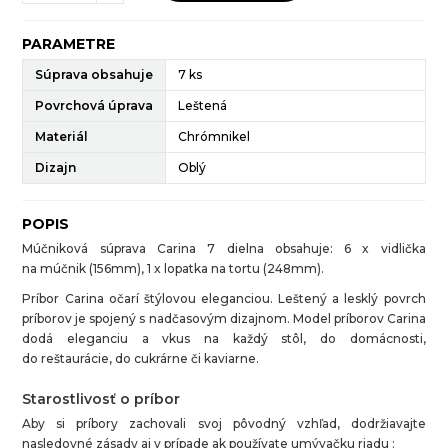
PARAMETRE
Súprava obsahuje
7 ks
Povrchová úprava
Leštená
Materiál
Chrómnikel
Dizajn
Oblý
POPIS
Múčniková súprava Carina 7 dielna obsahuje: 6 x vidlička
na múčnik (156mm), 1 x lopatka na tortu (248mm).
Príbor Carina očarí štýlovou eleganciou. Leštený a lesklý povrch
príborov je spojený s nadčasovým dizajnom. Model príborov Carina
dodá eleganciu a vkus na každý stôl, do domácnosti,
do reštaurácie, do cukrárne či kaviarne.
Starostlivosť o príbor
Aby si príbory zachovali svoj pôvodný vzhľad, dodržiavajte
nasledovné zásady aj v prípade ak používate umývačku riadu :