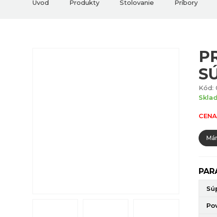
Úvod
Produkty
Stolovanie
Príbory
P
S
Kód: 
Skla
CENA
Mám
PAR
Sú
Po