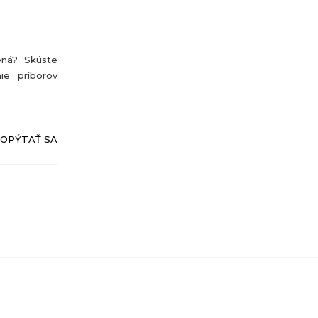
ená? Skúste
ie príborov
OPÝTAŤ SA