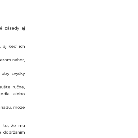
né zásady aj
, aj keď ich
merom nahor,
, aby zvyšky
sušte ručne,
jedla alebo
 riadu, môže
e to, že mu
te dodržaním