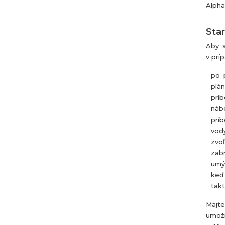
Alpha
Star
Aby s
v prí
po p
plán
príb
náb
príb
vody
zvoľ
zab
umý
keď 
takt
Majte
umožn