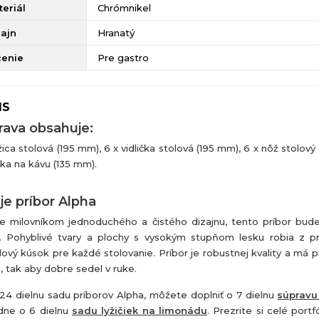
eriál
Chrómnikel
zajn
Hranatý
čenie
Pre gastro
IS
rava obsahuje:
yžica stolová (195 mm), 6 x vidlička stolová (195 mm), 6 x nôž stolov
ička na kávu (135 mm).
je príbor Alpha
e milovníkom jednoduchého a čistého dizajnu, tento príbor bud
. Pohyblivé tvary a plochy s vysokým stupňom lesku robia z pr
lový kúsok pre každé stolovanie. Príbor je robustnej kvality a má 
n, tak aby dobre sedel v ruke.
24 dielnu sadu príborov Alpha, môžete doplniť o 7 dielnu
súpravu
dne o 6 dielnu
sadu lyžičiek na limonádu
. Prezrite si celé portf