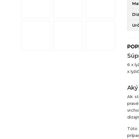
Mat
Di
Ur
POP
Súp
6 x l
x lyž
Aký 
Ak st
pravé
vrcho
dizaj
Túto 
prípa