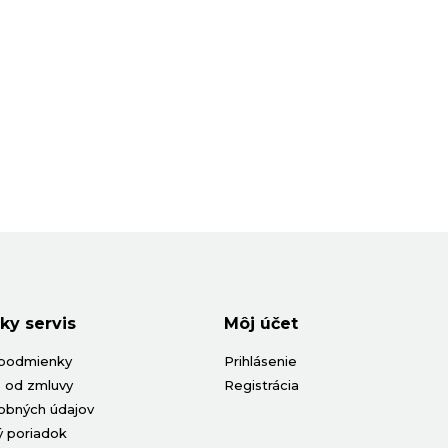
ky servis
Môj účet
podmienky
Prihlásenie
 od zmluvy
Registrácia
obných údajov
 poriadok