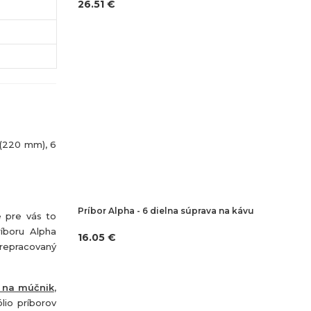
26.51 €
ý (220 mm), 6
Príbor Alpha - 6 dielna súprava na kávu
e pre vás to
íboru Alpha
16.05 €
prepracovaný
 na múčnik
,
ólio príborov