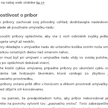
 na našej web stránke
tu >>
ostlivosť o príbor
i príbory zachovali svoj pôvodný vzhľad, dodržiavajte nasledov
pade ak používate umývačku riadu :
oužití príbory opláchnite, aby ste z nich odstránili zvyšky jedla
ujete umyť až neskôr,
ory vkladajte v umývačke riadu do určeného košíka ostrím noža s
erkou ostatných dielov tiež smerom nahor,
or musí byť pri umývaní v umývačke riadu vždy vo zvislej polohe
 po opláchnutí dokázali stiecť,
te kratší cyklus umývania, prípadne príbory po ukončení cyklu o
ránite tak hrdzavým škvrnkám, ktoré vznikajú zo zbytkov 
vacieho prostriedku,
príbory ostanú príliš dlho v horúcom a vlhkom prostredí umývačky
iež dôjsť k ich korodovaniu.
 na pamäti, že predpokladom toho, aby príbor nekorodoval j
íte na povrchu vytvoriť tzv. „pasivačnú vrstvu“. Toto zabezpečí