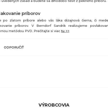
e uvedených zásad a budete sa dlhodobo tešiť z pekného príboru.
lakovanie príborov
e po zlatom príbore alebo vás láka dizajnová čierna, či med
kovanie príborov. V Berndorf Sandrik realizujeme povlakovan
nou metódou PVD. Prečítajte si viac
tu >>
ODPORUČIŤ
VÝROBCOVIA