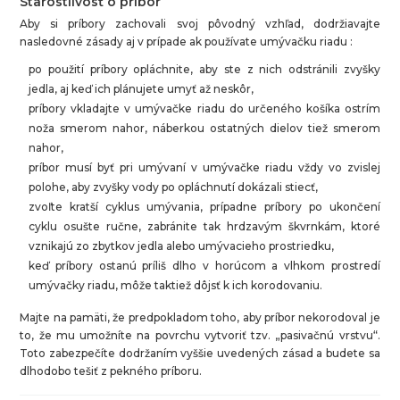
Starostlivosť o príbor
Aby si príbory zachovali svoj pôvodný vzhľad, dodržiavajte
nasledovné zásady aj v prípade ak používate umývačku riadu :
po použití príbory opláchnite, aby ste z nich odstránili zvyšky
jedla, aj keď ich plánujete umyť až neskôr,
príbory vkladajte v umývačke riadu do určeného košíka ostrím
noža smerom nahor, náberkou ostatných dielov tiež smerom
nahor,
príbor musí byť pri umývaní v umývačke riadu vždy vo zvislej
polohe, aby zvyšky vody po opláchnutí dokázali stiecť,
zvoľte kratší cyklus umývania, prípadne príbory po ukončení
cyklu osušte ručne, zabránite tak hrdzavým škvrnkám, ktoré
vznikajú zo zbytkov jedla alebo umývacieho prostriedku,
keď príbory ostanú príliš dlho v horúcom a vlhkom prostredí
umývačky riadu, môže taktiež dôjsť k ich korodovaniu.
Majte na pamäti, že predpokladom toho, aby príbor nekorodoval je
to, že mu umožníte na povrchu vytvoriť tzv. „pasivačnú vrstvu“.
Toto zabezpečíte dodržaním vyššie uvedených zásad a budete sa
dlhodobo tešiť z pekného príboru.