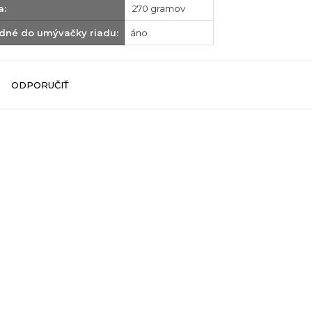
a:
270 gramov
dné do umývačky riadu:
áno
ODPORUČIŤ