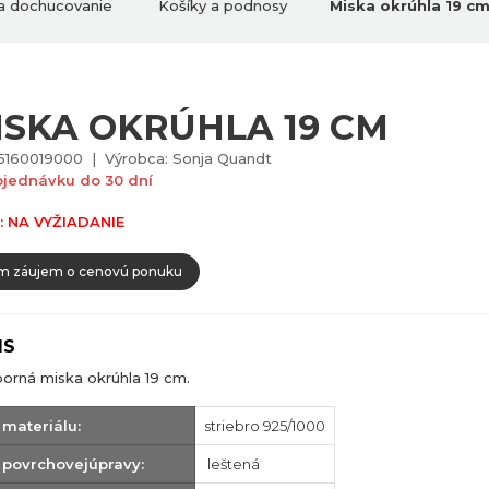
 a dochucovanie
Košíky a podnosy
Miska okrúhla 19 c
ISKA OKRÚHLA 19 CM
5160019000 | Výrobca: Sonja Quandt
bjednávku do 30 dní
: NA VYŽIADANIE
 záujem o cenovú ponuku
IS
borná miska okrúhla 19 cm.
 materiálu:
striebro 925/1000
 povrchovejúpravy:
leštená