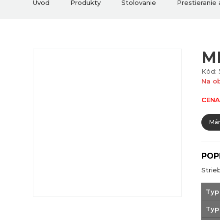
Úvod
Produkty
Stolovanie
Prestieranie
M
Kód: 
Na o
CENA
Mám
POP
Strie
Typ
Typ