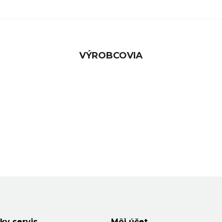
VÝROBCOVIA
ky servis
Môj účet