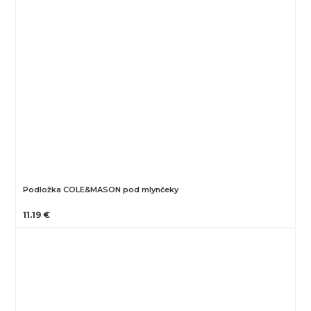
Podložka COLE&MASON pod mlynčeky
11.19 €