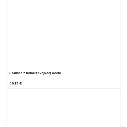
Podnos z nehdrzavejúcej ocele
36.13 €