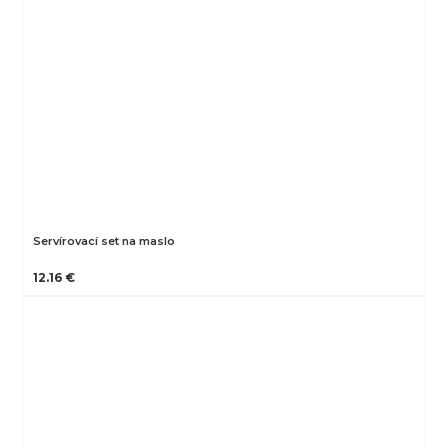
Servírovací set na maslo
12.16 €