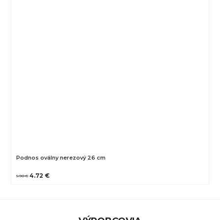
Podnos oválny nerezový 26 cm
4.72 €
5.90 €