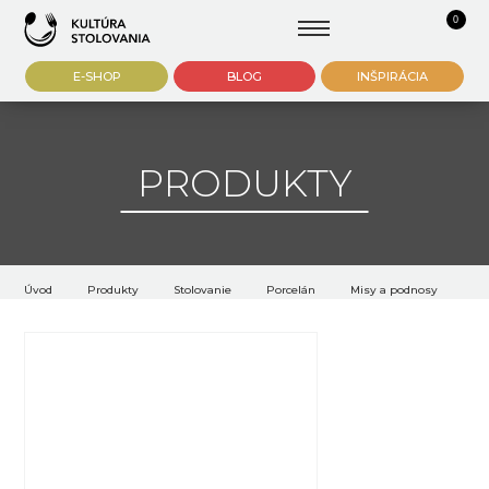
0
E-SHOP
BLOG
INŠPIRÁCIA
PRODUKTY
Úvod
Produkty
Stolovanie
Porcelán
Misy a podnosy
Za