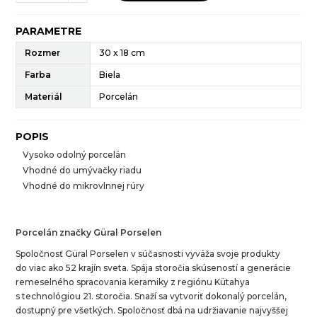
PARAMETRE
Rozmer
30 x 18 cm
Farba
Biela
Materiál
Porcelán
POPIS
Vysoko odolný porcelán
Vhodné do umývačky riadu
Vhodné do mikrovlnnej rúry
Porcelán značky Güral Porselen
Spoločnosť Güral Porselen v súčasnosti vyváža svoje produkty
do viac ako 52 krajín sveta. Spája storočia skúseností a generácie
remeselného spracovania keramiky z regiónu Kütahya
s technológiou 21. storočia. Snaží sa vytvoriť dokonalý porcelán,
dostupný pre všetkých. Spoločnosť dbá na udržiavanie najvyššej