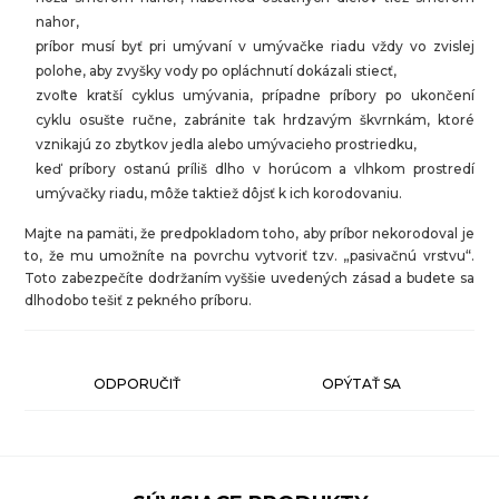
nahor,
príbor musí byť pri umývaní v umývačke riadu vždy vo zvislej
polohe, aby zvyšky vody po opláchnutí dokázali stiecť,
zvoľte kratší cyklus umývania, prípadne príbory po ukončení
cyklu osušte ručne, zabránite tak hrdzavým škvrnkám, ktoré
vznikajú zo zbytkov jedla alebo umývacieho prostriedku,
keď príbory ostanú príliš dlho v horúcom a vlhkom prostredí
umývačky riadu, môže taktiež dôjsť k ich korodovaniu.
Majte na pamäti, že predpokladom toho, aby príbor nekorodoval je
to, že mu umožníte na povrchu vytvoriť tzv. „pasivačnú vrstvu“.
Toto zabezpečíte dodržaním vyššie uvedených zásad a budete sa
dlhodobo tešiť z pekného príboru.
ODPORUČIŤ
OPÝTAŤ SA