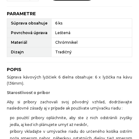
PARAMETRE
Súprava obsahuje
6 ks
Povrchová úprava
Leštená
Materiál
Chrómnikel
Dizajn
Tradičný
POPIS
Súprava kávových lyžičiek 6 dielna obsahuje: 6 x lyžička na kávu
(136mm).
Starostlivosť o príbor
Aby si príbory zachovali svoj pôvodný vzhľad, dodržiavajte
nasledovné zásady aj v prípade ak používate umývačku riadu :
po použití príbory opláchnite, aby ste z nich odstránili zvyšky
jedla, aj keď ich plánujete umyť až neskôr,
príbory vkladajte v umývačke riadu do určeného košíka ostrím
noža smerom nahor, náberkou ostatných dielov tiež smerom