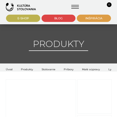
0
E-SHOP
BLOG
INŠPIRÁCIA
PRODUKTY
Úvod
Produkty
Stolovanie
Príbory
Malé súpravy
Lyžič