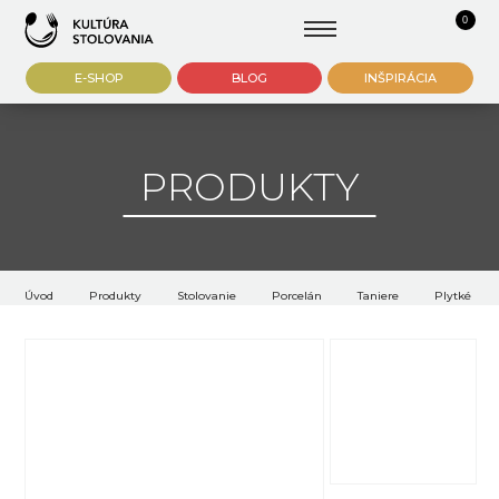
0
E-SHOP
BLOG
INŠPIRÁCIA
PRODUKTY
Úvod
Produkty
Stolovanie
Porcelán
Taniere
Plytké tani