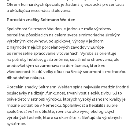
Okrem kulinárskych špecialít je žiadaná aj estetická prezentácia
a okúzľujúca inscenácia stolovania.
Porcelán značky Seltmann Weiden
Spoločnosť Seltmann Weiden je jednou z mála výrobcov
porcelánu pôsobiacich na celom svete s mimoriadne širokým
výrobným know-how, od špičkovej výroby v jednom
z najmodernejších porcelánových závodov v Európe
po remeselné spracovanie v továrňach. Výroba sa orientuje
na potreby hotelov, gastronómie, sociálneho stravovania, ale
predovšetkým sa zameriava na domácnosti, ktoré vo
všeobecnosti kladú veľký dôraz na široký sortiment s možnosťou
dlhodobého nákupu.
Porcelán značky Seltmann Weiden spĺňa najvyššie medzinárodné
požiadavky na dizajn, funkčnosť, trvanlivosť a exkluzivitu. Sú to
práve tieto vlastnosti výrobku, ktorých vysoký štandard kvality je
možné udržať iba v Nemecku. Spoľahlivosť a flexibilita sú pre
spoločnosť veľmi dôležité, rovnako ako vývoj ekologických
výrobných techník, ktoré sa okamžite začleňujú do výrobných
systémov.