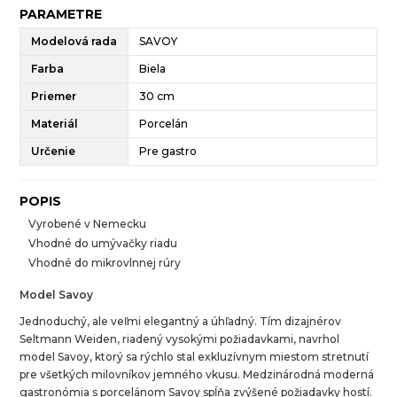
PARAMETRE
Modelová rada
SAVOY
Farba
Biela
Priemer
30 cm
Materiál
Porcelán
Určenie
Pre gastro
POPIS
Vyrobené v Nemecku
Vhodné do umývačky riadu
Vhodné do mikrovlnnej rúry
Model Savoy
Jednoduchý, ale veľmi elegantný a úhľadný. Tím dizajnérov
Seltmann Weiden, riadený vysokými požiadavkami, navrhol
model Savoy, ktorý sa rýchlo stal exkluzívnym miestom stretnutí
pre všetkých milovníkov jemného vkusu. Medzinárodná moderná
gastronómia s porcelánom Savoy spĺňa zvýšené požiadavky hostí.