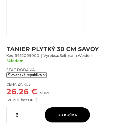
TANIER PLYTKÝ 30 CM SAVOY
Kód: 5462009000 | Výrobca: Seltmann Weiden
Skladom
ŠTÁT DODANIA:
CENA ZA KUS:
26.26
€
s DPH
(
21.35
€ bez DPH)
DO KOŠÍKA