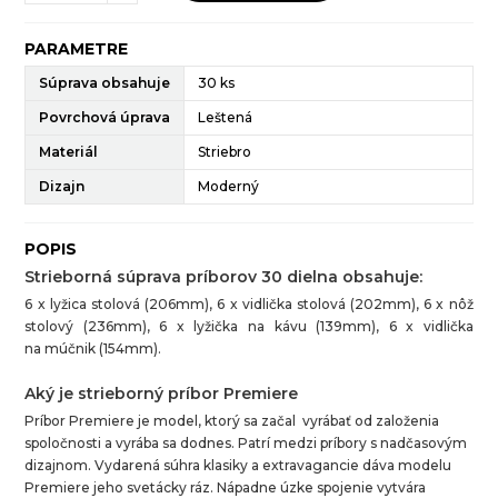
PARAMETRE
Súprava obsahuje
30 ks
Povrchová úprava
Leštená
Materiál
Striebro
Dizajn
Moderný
POPIS
Strieborná súprava príborov 30 dielna obsahuje:
6 x lyžica stolová (206mm), 6 x vidlička stolová (202mm), 6 x nôž
stolový (236mm), 6 x lyžička na kávu (139mm), 6 x vidlička
na múčnik (154mm).
Aký je strieborný príbor Premiere
Príbor Premiere je model, ktorý sa začal vyrábať od založenia
spoločnosti a vyrába sa dodnes. Patrí medzi príbory s nadčasovým
dizajnom. Vydarená súhra klasiky a extravagancie dáva modelu
Premiere jeho svetácky ráz. Nápadne úzke spojenie vytvára