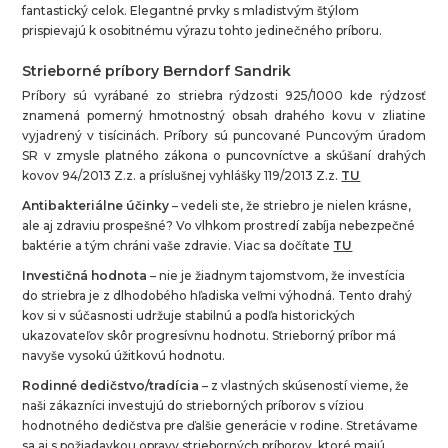
fantastický celok. Elegantné prvky s mladistvým štýlom
prispievajú k osobitnému výrazu tohto jedinečného príboru.
Strieborné príbory Berndorf Sandrik
Príbory sú vyrábané zo striebra rýdzosti 925/1000 kde rýdzosť
znamená pomerný hmotnostný obsah drahého kovu v zliatine
vyjadrený v tisícinách. Príbory sú puncované Puncovým úradom
SR v zmysle platného zákona o puncovníctve a skúšaní drahých
kovov 94/2013 Z.z. a príslušnej vyhlášky 119/2013 Z.z.
TU
Antibakteriálne účinky
– vedeli ste, že striebro je nielen krásne,
ale aj zdraviu prospešné? Vo vlhkom prostredí zabíja nebezpečné
baktérie a tým chráni vaše zdravie. Viac sa dočítate
TU
Investičná hodnota
–
nie je žiadnym tajomstvom, že investícia
do striebra je z dlhodobého hľadiska veľmi výhodná. Tento drahý
kov si v súčasnosti udržuje stabilnú a podľa historických
ukazovateľov skôr progresívnu hodnotu. Strieborný príbor má
navyše vysokú úžitkovú hodnotu.
Rodinné dedičstvo/tradícia
– z vlastných skúseností vieme, že
naši zákazníci investujú do strieborných príborov s víziou
hodnotného dedičstva pre ďalšie generácie v rodine. Stretávame
sa aj s požiadavkou opravy strieborných príborov, ktoré majú