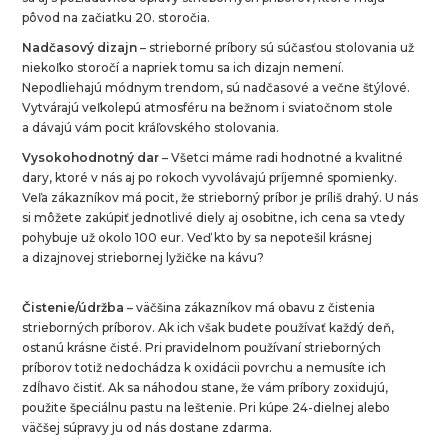
pôvod na začiatku 20. storočia.
Nadčasový dizajn
– strieborné príbory sú súčasťou stolovania už
niekoľko storočí a napriek tomu sa ich dizajn nemení.
Nepodliehajú módnym trendom, sú nadčasové a večne štýlové.
Vytvárajú veľkolepú atmosféru na bežnom i sviatočnom stole
a dávajú vám pocit kráľovského stolovania.
Vysokohodnotný dar
– Všetci máme radi hodnotné a kvalitné
dary, ktoré v nás aj po rokoch vyvolávajú príjemné spomienky.
Veľa zákazníkov má pocit, že strieborný príbor je príliš drahý. U nás
si môžete zakúpiť jednotlivé diely aj osobitne, ich cena sa vtedy
pohybuje už okolo 100 eur. Veď kto by sa nepotešil krásnej
a dizajnovej striebornej lyžičke na kávu?
Čistenie/údržba
– väčšina zákazníkov má obavu z čistenia
strieborných príborov. Ak ich však budete používať každý deň,
ostanú krásne čisté. Pri pravidelnom používaní strieborných
príborov totiž nedochádza k oxidácii povrchu a nemusíte ich
zdĺhavo čistiť. Ak sa náhodou stane, že vám príbory zoxidujú,
použite špeciálnu pastu na leštenie. Pri kúpe 24-dielnej alebo
väčšej súpravy ju od nás dostane zdarma.