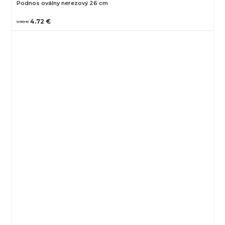
Podnos oválny nerezový 26 cm
4.72 €
5.90 €