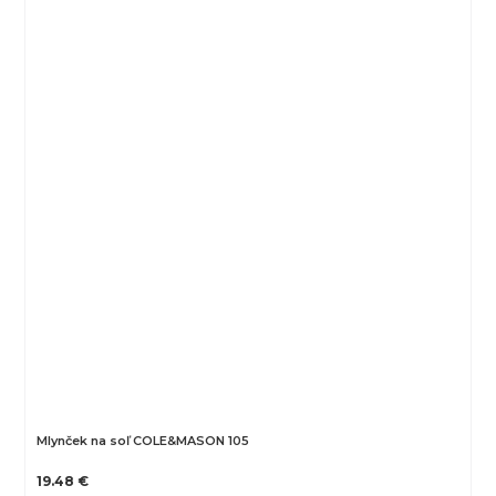
Mlynček na soľ COLE&MASON 105
19.48 €