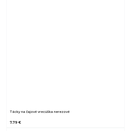
Tácky na čajové vrecúška nerezové
7.79 €