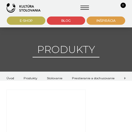
0
E-SHOP
BLOG
INŠPIRÁCIA
PRODUKTY
Úvod
Produkty
Stolovanie
Prestieranie a dochucovanie
Koší