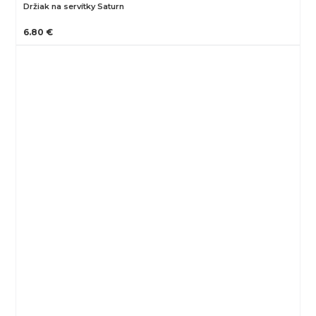
Držiak na servítky Saturn
6.80 €