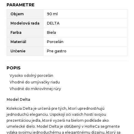
PARAMETRE
Objem
90 ml
Modelová rada
DELTA
Farba
Biela
Materiál
Porcelán
Určenie
Pre gastro
POPIS
Vysoko odolný porcelán
Vhodné do umývačky riadu
Vhodné do mikrovlnnej rúry
Model Delta
Kolekcia Delta je určená pre tých, ktorí uprednostňujú
jednoduchú eleganciu. Uspokojí oči vašich hostí svojou
prezentáciou jedla, ktoré vyzerá na bielom podklade ako
umelecké dielo. Model Delta je obľúbený v HoReCa segmente
vďaka svojmu jednoduchému a elegantnému dizajnu, ktorý sa