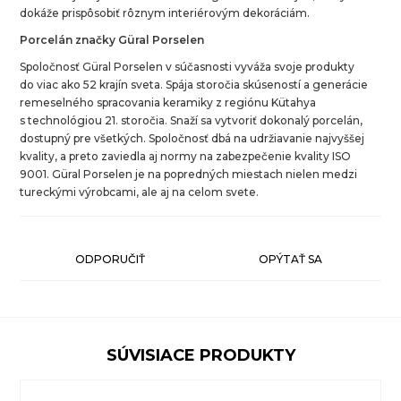
dokáže prispôsobiť rôznym interiérovým dekoráciám.
Porcelán značky Güral Porselen
Spoločnosť Güral Porselen v súčasnosti vyváža svoje produkty
do viac ako 52 krajín sveta. Spája storočia skúseností a generácie
remeselného spracovania keramiky z regiónu Kütahya
s technológiou 21. storočia. Snaží sa vytvoriť dokonalý porcelán,
dostupný pre všetkých. Spoločnosť dbá na udržiavanie najvyššej
kvality, a preto zaviedla aj normy na zabezpečenie kvality ISO
9001. Güral Porselen je na popredných miestach nielen medzi
tureckými výrobcami, ale aj na celom svete.
ODPORUČIŤ
OPÝTAŤ SA
SÚVISIACE PRODUKTY