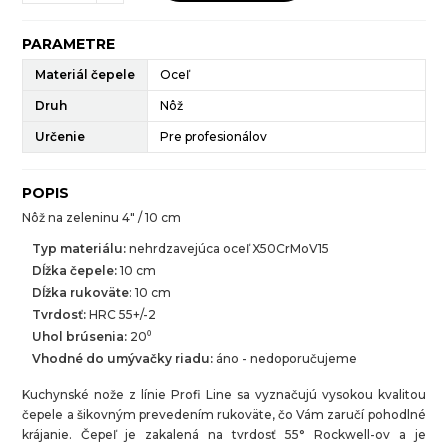
PARAMETRE
Materiál čepele
Oceľ
Druh
Nôž
Určenie
Pre profesionálov
POPIS
Nôž na zeleninu 4" / 10 cm
Typ materiálu:
nehrdzavejúca oceľ X50CrMoV15
Dĺžka čepele:
10 cm
Dĺžka rukoväte
: 10 cm
Tvrdosť:
HRC 55+/-2
Uhol brúsenia:
20⁰
Vhodné do umývačky riadu:
áno - nedoporučujeme
Kuchynské nože z línie Profi Line sa vyznačujú vysokou kvalitou
čepele a šikovným prevedením rukoväte, čo Vám zaručí pohodlné
krájanie. Čepeľ je zakalená na tvrdosť 55° Rockwell-ov a je