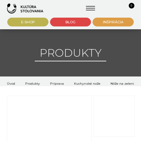
0
E-SHOP
BLOG
INŠPIRÁCIA
PRODUKTY
Úvod
Produkty
Príprava
Kuchynské nože
Nôže na zeleninu