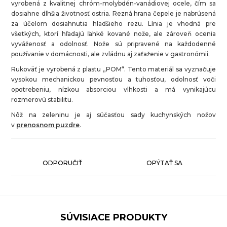
vyrobená z kvalitnej chróm-molybdén-vanádiovej ocele, čím sa
dosiahne dlhšia životnosť ostria. Rezná hrana čepele je nabrúsená
za účelom dosiahnutia hladšieho rezu. Línia je vhodná pre
všetkých, ktorí hľadajú ľahké kované nože, ale zároveň ocenia
vyváženosť a odolnosť. Nože sú pripravené na každodenné
používanie v domácnosti, ale zvládnu aj zaťaženie v gastronómii.
Rukoväť je vyrobená z plastu „POM“. Tento materiál sa vyznačuje
vysokou mechanickou pevnosťou a tuhosťou, odolnosť voči
opotrebeniu, nízkou absorciou vlhkosti a má vynikajúcu
rozmerovú stabilitu.
Nôž na zeleninu je aj súčasťou sady kuchynských nožov
v
prenosnom puzdre
.
ODPORUČIŤ
OPÝTAŤ SA
SÚVISIACE PRODUKTY