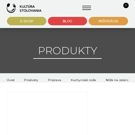
0
E-SHOP
BLOG
INŠPIRÁCIA
PRODUKTY
Úvod
Produkty
Príprava
Kuchynské nože
Nôže na zeleninu