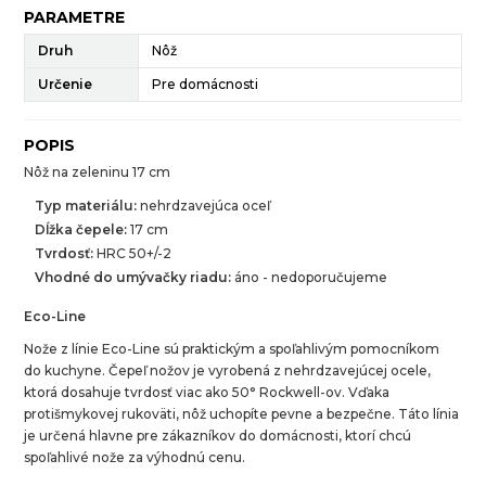
PARAMETRE
Druh
Nôž
Určenie
Pre domácnosti
POPIS
Nôž na zeleninu 17 cm
Typ materiálu:
nehrdzavejúca oceľ
Dĺžka čepele:
17 cm
Tvrdosť:
HRC 50+/-2
Vhodné do umývačky riadu:
áno - nedoporučujeme
Eco-Line
Nože z línie Eco-Line sú praktickým a spoľahlivým pomocníkom
do kuchyne. Čepeľ nožov je vyrobená z nehrdzavejúcej ocele,
ktorá dosahuje tvrdosť viac ako 50° Rockwell-ov. Vďaka
protišmykovej rukoväti, nôž uchopíte pevne a bezpečne. Táto línia
je určená hlavne pre zákazníkov do domácnosti, ktorí chcú
spoľahlivé nože za výhodnú cenu.