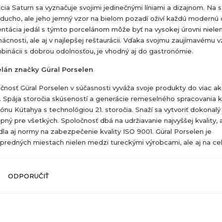
cia Saturn sa vyznačuje svojimi jedinečnými líniami a dizajnom. Na 
ducho, ale jeho jemný vzor na bielom pozadí oživí každú modernú
ntácia jedál s týmto porcelánom môže byť na vysokej úrovni niele
ácnosti, ale aj v najlepšej reštaurácii. Vďaka svojmu zaujímavému 
binácii s dobrou odolnosťou, je vhodný aj do gastronómie.
lán značky Güral Porselen
čnosť Güral Porselen v súčasnosti vyváža svoje produkty do viac ako
. Spája storočia skúseností a generácie remeselného spracovania 
iónu Kütahya s technológiou 21. storočia. Snaží sa vytvoriť dokonalý
pný pre všetkých. Spoločnosť dbá na udržiavanie najvyššej kvality, 
dla aj normy na zabezpečenie kvality ISO 9001. Güral Porselen je
predných miestach nielen medzi tureckými výrobcami, ale aj na ce
ODPORUČIŤ