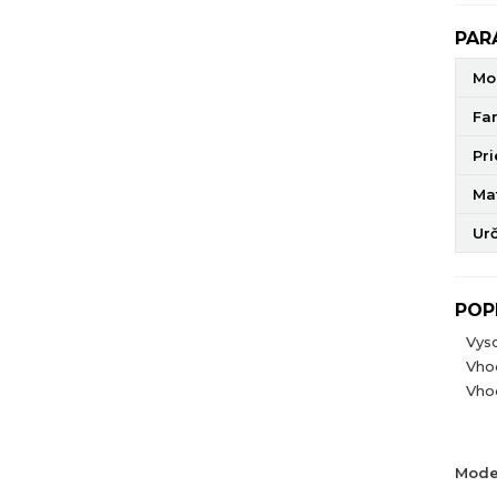
PAR
Mo
Fa
Pr
Mat
Ur
POP
Vys
Vho
Vhod
Mode