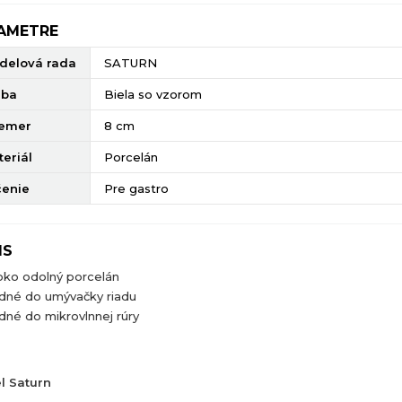
AMETRE
delová rada
SATURN
rba
Biela so vzorom
iemer
8 cm
eriál
Porcelán
čenie
Pre gastro
IS
oko odolný porcelán
dné do umývačky riadu
né do mikrovlnnej rúry
l Saturn