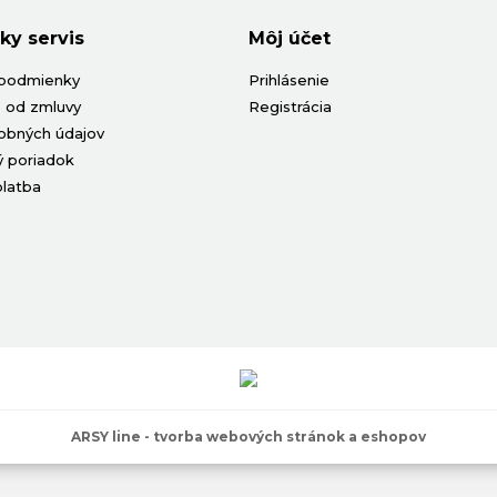
ky servis
Môj účet
podmienky
Prihlásenie
 od zmluvy
Registrácia
obných údajov
 poriadok
platba
ARSY line - tvorba webových stránok a eshopov