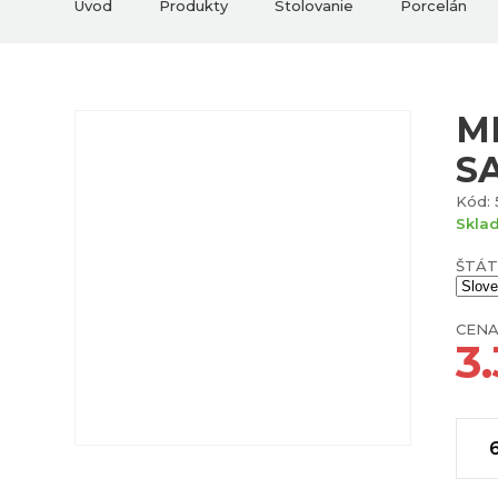
Úvod
Produkty
Stolovanie
Porcelán
M
S
Kód: 
Skla
ŠTÁT
CENA
3