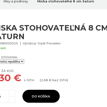
Misy a podnosy
Miska stohovateľná 8 cm Saturn
ISKA STOHOVATEĽNÁ 8 C
ATURN
5181000025 | Výrobca: Güral Porselen
dom
 DODANIA:
 ZA KUS:
.30
€
s DPH
(
2.68
€ bez DPH)
DO KOŠÍKA