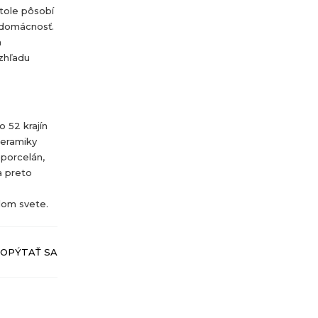
stole pôsobí
 domácnosť.
n
vzhľadu
 52 krajín
keramiky
 porcelán,
a preto
lom svete.
OPÝTAŤ SA