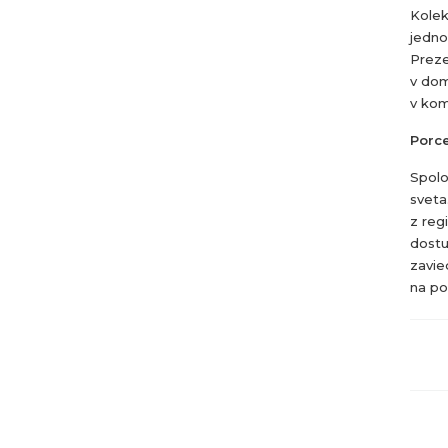
Kolek
jedno
Preze
v dom
v kom
Porce
Spolo
sveta
z reg
dostu
zavie
na po