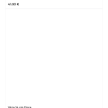
41.93 €
Váza 14 cm Flora