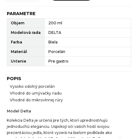
PARAMETRE
Objem
200 ml
Modelová rada
DELTA
Farba
Biela
Materiál
Porcelán
Určenie
Pre gastro
POPIS
Vysoko odolný porcelán
Vhodné do umývačky riadu
Vhodné do mikrovlnnej rúry
Model Delta
Kolekcia Delta je určená pre tých, ktorí uprednostňujú
jednoduchú eleganciu. Uspokojí oči vašich hostí svojou
prezentáciou jedla, ktoré vyzerá na bielom podklade ako