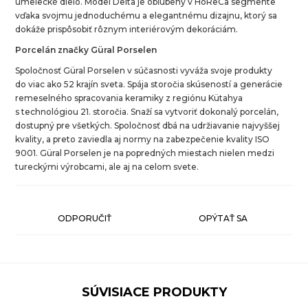
umelecké dielo. Model Delta je obľúbený v HoReCa segmente
vďaka svojmu jednoduchému a elegantnému dizajnu, ktorý sa
dokáže prispôsobiť rôznym interiérovým dekoráciám.
Porcelán značky Güral Porselen
Spoločnosť Güral Porselen v súčasnosti vyváža svoje produkty
do viac ako 52 krajín sveta. Spája storočia skúseností a generácie
remeselného spracovania keramiky z regiónu Kütahya
s technológiou 21. storočia. Snaží sa vytvoriť dokonalý porcelán,
dostupný pre všetkých. Spoločnosť dbá na udržiavanie najvyššej
kvality, a preto zaviedla aj normy na zabezpečenie kvality ISO
9001. Güral Porselen je na popredných miestach nielen medzi
tureckými výrobcami, ale aj na celom svete.
ODPORUČIŤ
OPÝTAŤ SA
SÚVISIACE PRODUKTY