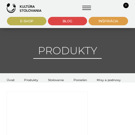
0
E-SHOP
BLOG
INŠPIRÁCIA
PRODUKTY
Úvod
Produkty
Stolovanie
Porcelán
Misy a podnosy
Ko