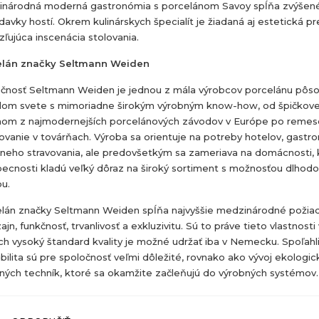
národná moderná gastronómia s porcelánom Savoy spĺňa zvýšen
davky hostí. Okrem kulinárskych špecialít je žiadaná aj estetická p
zľujúca inscenácia stolovania.
elán značky Seltmann Weiden
čnosť Seltmann Weiden je jednou z mála výrobcov porcelánu pôso
lom svete s mimoriadne širokým výrobným know-how, od špičkove
nom z najmodernejších porcelánových závodov v Európe po remes
ovanie v továrňach. Výroba sa orientuje na potreby hotelov, gastr
lneho stravovania, ale predovšetkým sa zameriava na domácnosti, 
ecnosti kladú veľký dôraz na široký sortiment s možnosťou dlhod
u.
lán značky Seltmann Weiden spĺňa najvyššie medzinárodné požia
ajn, funkčnosť, trvanlivosť a exkluzivitu. Sú to práve tieto vlastnosti
ch vysoký štandard kvality je možné udržať iba v Nemecku. Spoľahl
xibilita sú pre spoločnosť veľmi dôležité, rovnako ako vývoj ekologi
ných techník, ktoré sa okamžite začleňujú do výrobných systémov.