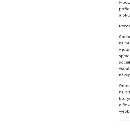
Medzi
požia
a okú
Porc
Spolo
na ce
v jed
sprac
sociá
všeob
nákup
Porce
na diz
ktorý
a fle
výrob