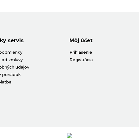
ky servis
Môj účet
podmienky
Prihlásenie
 od zmluvy
Registrácia
obných údajov
 poriadok
platba