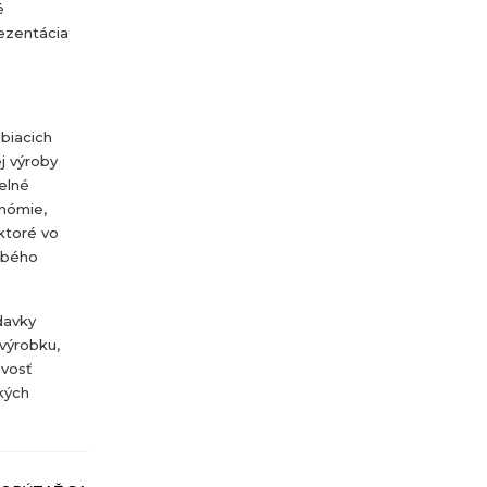
é
rezentácia
biacich
j výroby
elné
onómie,
ktoré vo
obého
davky
 výrobku,
ivosť
ckých