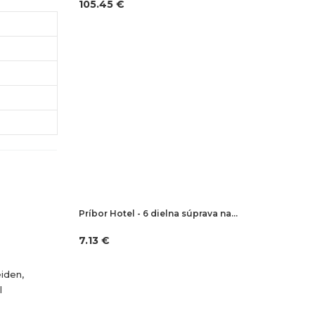
105.45 €
Príbor Hotel - 6 dielna súprava na…
7.13 €
iden,
l