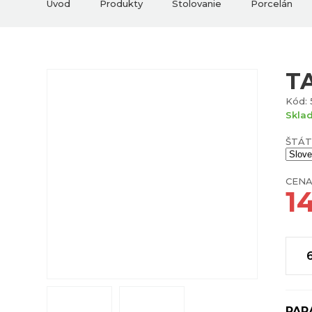
Úvod
Produkty
Stolovanie
Porcelán
T
Kód:
Skla
ŠTÁT
CENA
1
PAR