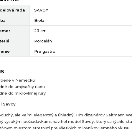
delová rada
SAVOY
rba
Biela
iemer
23 cm
eriál
Porcelán
čenie
Pre gastro
IS
obené v Nemecku
dné do umývačky riadu
né do mikrovlnnej rúry
l Savoy
duchý, ale veľmi elegantný a úhľadný. Tím dizajnérov Seltmann We
ný vysokými požiadavkami, navrhol model Savoy, ktorý sa rýchlo sta
zívnym miestom stretnutí pre všetkých milovníkov jemného vkusu.