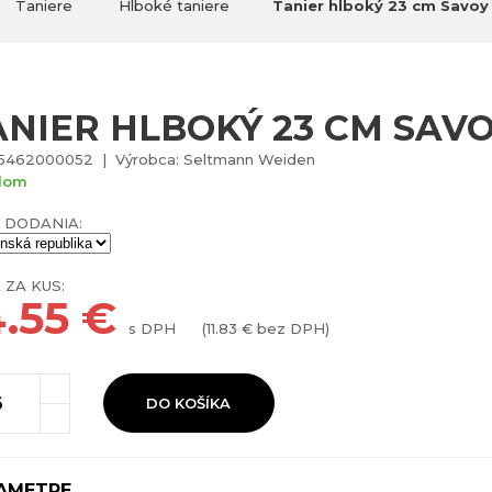
Taniere
Hlboké taniere
Tanier hlboký 23 cm Savoy
ANIER HLBOKÝ 23 CM SAV
 5462000052 | Výrobca: Seltmann Weiden
dom
 DODANIA:
 ZA KUS:
4.55
€
s DPH
(
11.83
€ bez DPH)
DO KOŠÍKA
AMETRE