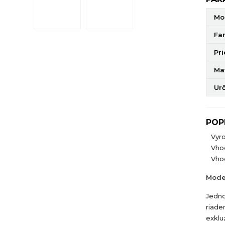
Mo
Fa
Pr
Mat
Ur
POP
Vyr
Vho
Vhod
Mode
Jedno
riade
exklu