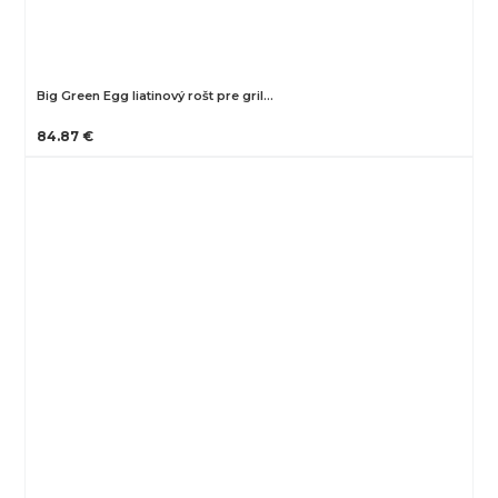
Big Green Egg liatinový rošt pre gril…
84.87 €