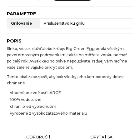
PARAMETRE
Grilovanie
Príslušenstvo ku grilu
POPIS
Slnko, vietor, dážď alebo krúpy: Big Green Egg odolá všetkým
poveternostným podmienkam, takže ho môžete vonku nechať
po celý rok. Avšak keď ho práve nepoužívate, radšej vám radíme
vaše zelené vajíčko prikryť obalom.
Tento obal zabezpečí, aby boli všetky jeho komponenty dobre
chránené.
vhodné pre veľkosť LARGE
100% vodotesné
chráni pred vyblednutím
vyrobené z vysokozáťažového materiálu
ODPORUČIŤ
OPÝTAŤ SA