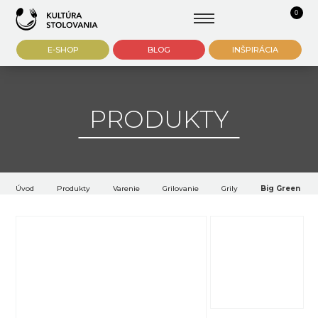
0
E-SHOP
BLOG
INŠPIRÁCIA
PRODUKTY
Úvod
Produkty
Varenie
Grilovanie
Grily
Big Green Egg