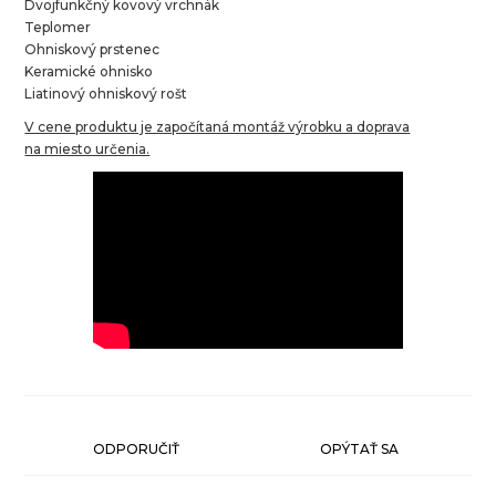
Dvojfunkčný kovový vrchnák
Teplomer
Ohniskový prstenec
Keramické ohnisko
Liatinový ohniskový rošt
V cene produktu je započítaná montáž výrobku a doprava
na miesto určenia.
ODPORUČIŤ
OPÝTAŤ SA