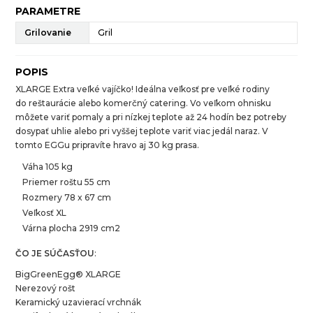
PARAMETRE
Grilovanie
Gril
POPIS
XLARGE Extra veľké vajíčko! Ideálna veľkosť pre veľké rodiny
do reštaurácie alebo komerčný catering. Vo veľkom ohnisku
môžete variť pomaly a pri nízkej teplote až 24 hodín bez potreby
dosypať uhlie alebo pri vyššej teplote variť viac jedál naraz. V
tomto EGGu pripravíte hravo aj 30 kg prasa.
Váha 105 kg
Priemer roštu 55 cm
Rozmery 78 x 67 cm
Veľkosť XL
Várna plocha 2919 cm2
ČO JE SÚČASŤOU
:
BigGreenEgg® XLARGE
Nerezový rošt
Keramický uzavierací vrchnák