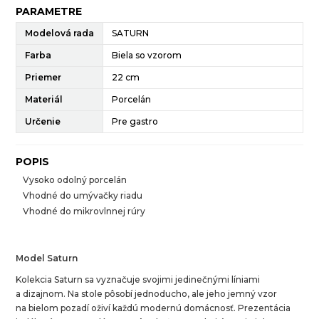
PARAMETRE
Modelová rada
SATURN
Farba
Biela so vzorom
Priemer
22 cm
Materiál
Porcelán
Určenie
Pre gastro
POPIS
Vysoko odolný porcelán
Vhodné do umývačky riadu
Vhodné do mikrovlnnej rúry
Model Saturn
Kolekcia Saturn sa vyznačuje svojimi jedinečnými líniami
a dizajnom. Na stole pôsobí jednoducho, ale jeho jemný vzor
na bielom pozadí oživí každú modernú domácnosť. Prezentácia