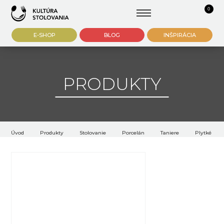
0
E-SHOP
BLOG
INŠPIRÁCIA
PRODUKTY
Úvod
Produkty
Stolovanie
Porcelán
Taniere
Plytké tani