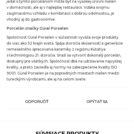
jedál s týmto porcelánom môže byť na vysokej úrovni nielen
v domácnosti, ale aj v najlepšej reštaurácii. Vďaka svojmu
zaujímavému vzhľadu v kombinácii s dobrou odolnosťou, je
vhodný aj do gastronómie.
Porcelán značky Güral Porselen
Spoločnosť Güral Porselen v súčasnosti vyváža svoje produkty
do viac ako 52 krajín sveta. Spája storočia skúseností a generácie
remeselného spracovania keramiky z regiónu Kütahya
s technológiou 21. storočia. Snaží sa vytvoriť dokonalý porcelán,
dostupný pre všetkých. Spoločnosť dbá na udržiavanie najvyššej
kvality, a preto zaviedla aj normy na zabezpečenie kvality ISO
9001. Güral Porselen je na popredných miestach nielen medzi
tureckými výrobcami, ale aj na celom svete.
ODPORUČIŤ
OPÝTAŤ SA
SÚVISIACE PRODUKTY