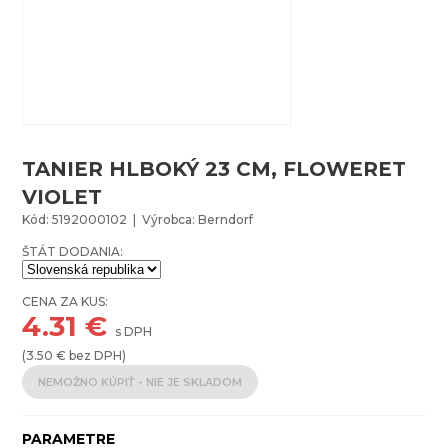
TANIER HLBOKÝ 23 CM, FLOWERET
VIOLET
Kód: 5192000102 | Výrobca: Berndorf
ŠTÁT DODANIA:
CENA ZA KUS:
4.31
€
s DPH
(
3.50
€ bez DPH)
NEMOŽNO KÚPIŤ - NIE JE SKLADOM
PARAMETRE