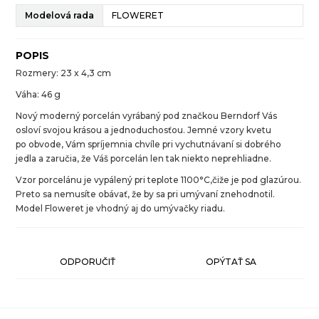
Modelová rada
FLOWERET
POPIS
Rozmery: 23 x 4,3 cm
Váha: 46 g
Nový moderný porcelán vyrábaný pod značkou Berndorf Vás
osloví svojou krásou a jednoduchosťou. Jemné vzory kvetu
po obvode, Vám spríjemnia chvíle pri vychutnávaní si dobrého
jedla a zaručia, že Váš porcelán len tak niekto neprehliadne.
Vzor porcelánu je vypálený pri teplote 1100°C,čiže je pod glazúrou.
Preto sa nemusíte obávať, že by sa pri umývaní znehodnotil.
Model Floweret je vhodný aj do umývačky riadu.
ODPORUČIŤ
OPÝTAŤ SA