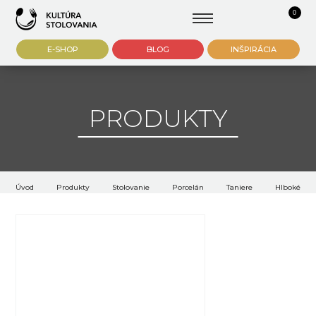
0
E-SHOP
BLOG
INŠPIRÁCIA
PRODUKTY
Úvod
Produkty
Stolovanie
Porcelán
Taniere
Hlboké tan