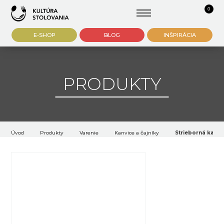
0
E-SHOP
BLOG
INŠPIRÁCIA
PRODUKTY
Úvod
Produkty
Varenie
Kanvice a čajníky
Strieborná kanvic