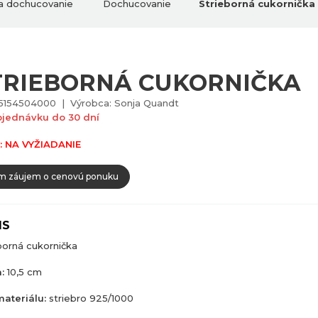
 a dochucovanie
Dochucovanie
Strieborná cukornička
TRIEBORNÁ CUKORNIČKA
5154504000 | Výrobca: Sonja Quandt
bjednávku do 30 dní
: NA VYŽIADANIE
 záujem o cenovú ponuku
IS
borná cukornička
:
10,5 cm
ateriálu:
striebro 925/1000