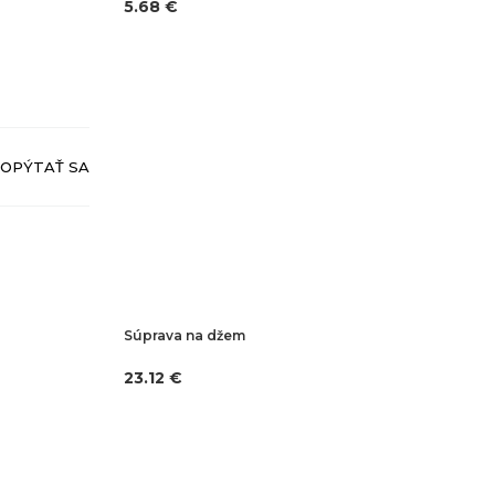
5.68 €
OPÝTAŤ SA
Súprava na džem
23.12 €