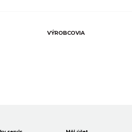
VÝROBCOVIA
ky servis
Môj účet