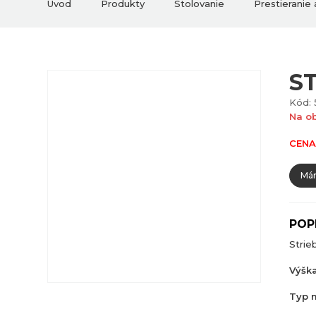
Úvod
Produkty
Stolovanie
Prestieranie
S
Kód: 
Na o
CENA
Mám
POP
Strie
Výška
Typ m