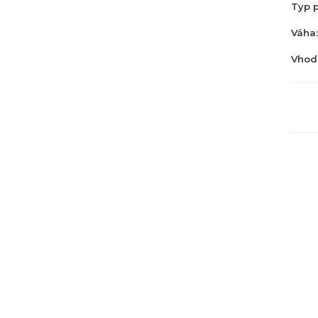
Typ p
Váha:
Vhod