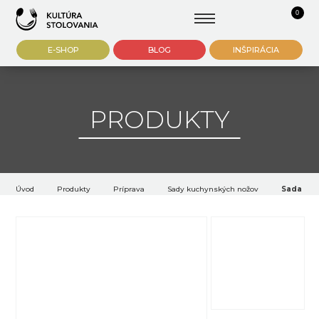
0
E-SHOP
BLOG
INŠPIRÁCIA
PRODUKTY
Úvod
Produkty
Príprava
Sady kuchynských nožov
Sada kuc