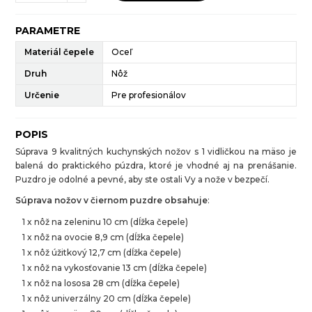
PARAMETRE
Materiál čepele
Oceľ
Druh
Nôž
Určenie
Pre profesionálov
POPIS
Súprava 9 kvalitných kuchynských nožov s 1 vidličkou na mäso je
balená do praktického púzdra, ktoré je vhodné aj na prenášanie.
Puzdro je odolné a pevné, aby ste ostali Vy a nože v bezpečí.
Súprava nožov v čiernom puzdre obsahuje
:
1 x nôž na zeleninu 10 cm (dĺžka čepele)
1 x nôž na ovocie 8,9 cm (dĺžka čepele)
1 x nôž úžitkový 12,7 cm (dĺžka čepele)
1 x nôž na vykosťovanie 13 cm (dĺžka čepele)
1 x nôž na lososa 28 cm (dĺžka čepele)
1 x nôž univerzálny 20 cm (dĺžka čepele)