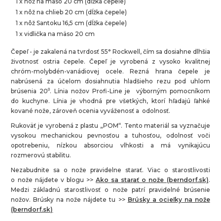
1 x nôž na mäso 20 cm (dĺžka čepele)
1 x nôž na chlieb 20 cm (dĺžka čepele)
1 x nôž Santoku 16,5 cm (dĺžka čepele)
1 x vidlička na mäso
20 cm
Čepeľ - je zakalená na tvrdosť 55° Rockwell, čím sa dosiahne dlhšia
životnosť ostria čepele. Čepeľ je vyrobená z vysoko kvalitnej
chróm-molybdén-vanádiovej ocele. Rezná hrana čepele je
nabrúsená za účelom dosiahnutia hladšieho rezu pod uhlom
brúsenia 20⁰. Línia nožov Profi-Line je výborným pomocníkom
do kuchyne. Línia je vhodná pre všetkých, ktorí hľadajú ľahké
kované nože, zároveň ocenia vyváženosť a odolnosť.
Rukoväť je vyrobená z plastu „POM“. Tento materiál sa vyznačuje
vysokou mechanickou pevnosťou a tuhosťou, odolnosť voči
opotrebeniu, nízkou absorciou vlhkosti a má vynikajúcu
rozmerovú stabilitu.
Nezabudnite sa o nože pravidelne starať. Viac o starostlivosti
o nože nájdete v blogu >>
Ako sa starať o nože (berndorf.sk)
.
Medzi základnú starostlivosť o nože patrí pravidelné brúsenie
nožov. Brúsky na nože nájdete tu >>
Brúsky a ocieľky na nože
(berndorf.sk)