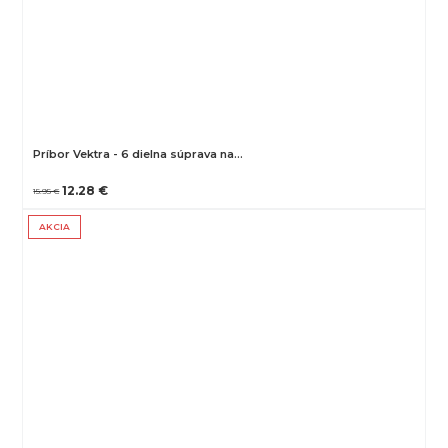
Príbor Vektra - 6 dielna súprava na…
12.28 €
15.95 €
AKCIA