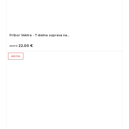
Príbor Vektra - 7 dielna súprava na…
22.00 €
28.57 €
AKCIA