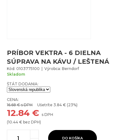
PRÍBOR VEKTRA - 6 DIELNA
SÚPRAVA NA KÁVU / LEŠTENÁ
Kód: 0103775100 | Výrobca: Berndorf
Skladom
ŠTÁT DODANIA:
CENA:
16.68
€ s DPH
Ušetríte
3.84
€ (23%)
12.84
€
s DPH
(
10.44
€ bez DPH)
DO KOŠÍKA