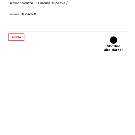
Príbor Vektra - 8 dielna súprava /…
102.46 €
133.06 €
AKCIA
Vhodné
ako darček