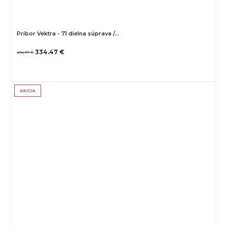
Príbor Vektra - 71 dielna súprava /…
334.47 €
434.37 €
AKCIA