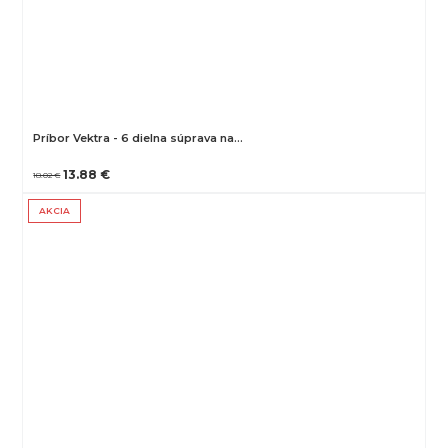
Príbor Vektra - 6 dielna súprava na…
13.88 €
18.02 €
AKCIA