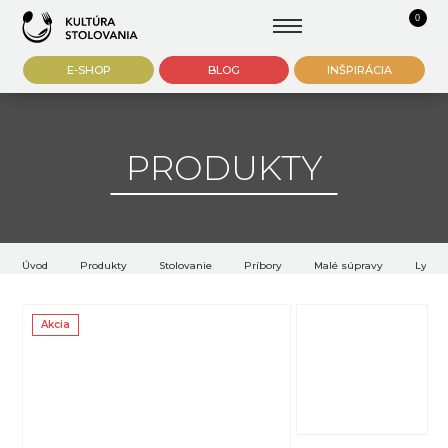
0
E-SHOP
BLOG
INŠPIRÁCIA
PRODUKTY
Úvod
Produkty
Stolovanie
Príbory
Malé súpravy
Lyžič
Akcia