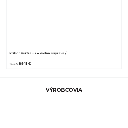
Príbor Vektra - 24 dielna súprava /…
89.11 €
115.73 €
VÝROBCOVIA