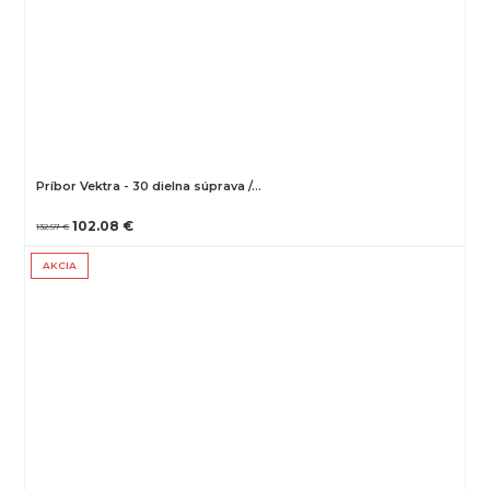
Príbor Vektra - 30 dielna súprava /…
102.08 €
132.57 €
AKCIA