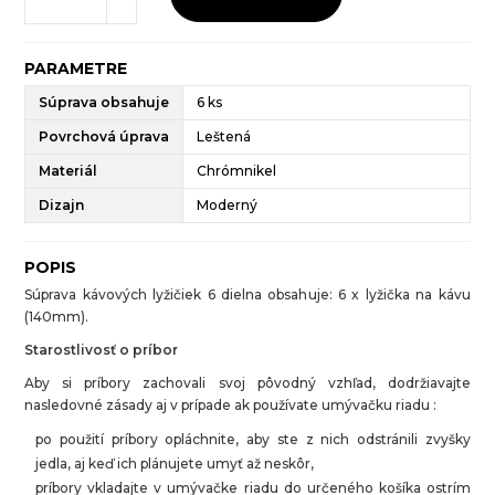
PARAMETRE
Súprava obsahuje
6 ks
Povrchová úprava
Leštená
Materiál
Chrómnikel
Dizajn
Moderný
POPIS
Súprava kávových lyžičiek 6 dielna obsahuje: 6 x lyžička na kávu
(140mm).
Starostlivosť o príbor
Aby si príbory zachovali svoj pôvodný vzhľad, dodržiavajte
nasledovné zásady aj v prípade ak používate umývačku riadu :
po použití príbory opláchnite, aby ste z nich odstránili zvyšky
jedla, aj keď ich plánujete umyť až neskôr,
príbory vkladajte v umývačke riadu do určeného košíka ostrím