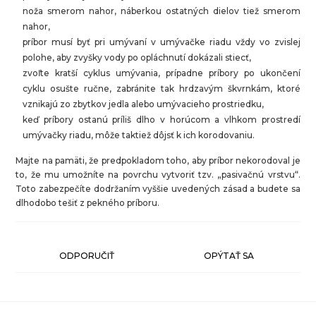
noža smerom nahor, náberkou ostatných dielov tiež smerom
nahor,
príbor musí byť pri umývaní v umývačke riadu vždy vo zvislej
polohe, aby zvyšky vody po opláchnutí dokázali stiecť,
zvoľte kratší cyklus umývania, prípadne príbory po ukončení
cyklu osušte ručne, zabránite tak hrdzavým škvrnkám, ktoré
vznikajú zo zbytkov jedla alebo umývacieho prostriedku,
keď príbory ostanú príliš dlho v horúcom a vlhkom prostredí
umývačky riadu, môže taktiež dôjsť k ich korodovaniu.
Majte na pamäti, že predpokladom toho, aby príbor nekorodoval je
to, že mu umožníte na povrchu vytvoriť tzv. „pasivačnú vrstvu“.
Toto zabezpečíte dodržaním vyššie uvedených zásad a budete sa
dlhodobo tešiť z pekného príboru.
ODPORUČIŤ
OPÝTAŤ SA